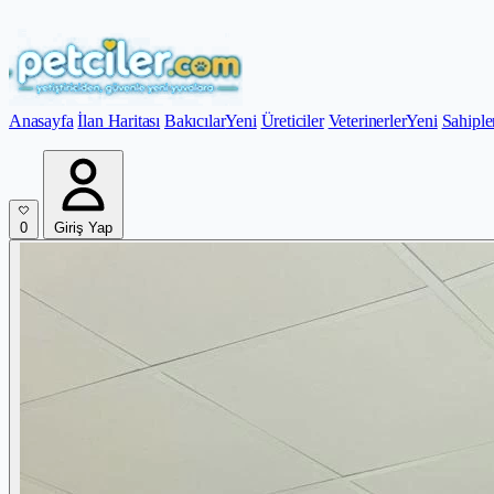
Anasayfa
İlan Haritası
Bakıcılar
Yeni
Üreticiler
Veterinerler
Yeni
Sahiple
0
Giriş Yap