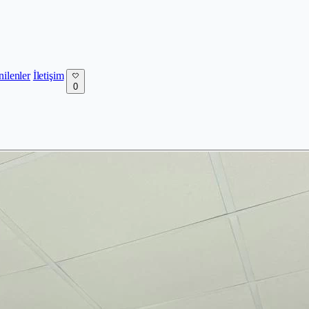
nilenler
İletişim
0