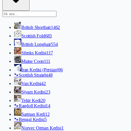
British Shorthair
1462
Scottish Fold
683
British Longhair
554
Sfenks Kedisi
117
Maine Coon
111
İran Kedisi (Persian)
96
🐾
Scottish Straight
48
Van Kedisi
42
Siyam Kedisi
23
Tekir Kedi
20
🐾
Ragdoll Kedisi
14
Sarman Kedi
12
🐾
Bengal Kedisi
5
Norveç Orman Kedisi
1