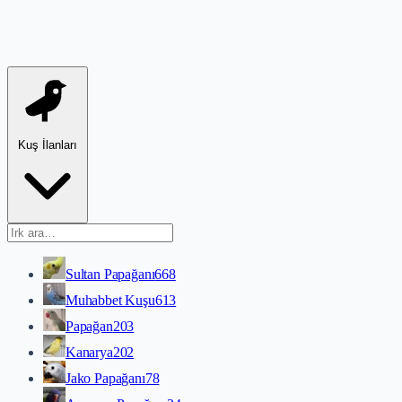
Kuş İlanları
Sultan Papağanı
668
Muhabbet Kuşu
613
Papağan
203
Kanarya
202
Jako Papağanı
78