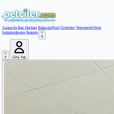
Anasayfa
İlan Haritası
Bakıcılar
Yeni
Üreticiler
Veterinerler
Yeni
Sahiplenilenler
İletişim
0
0
Giriş Yap