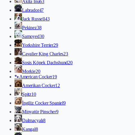
Akita İnu
63
Labrador
47
Jack Russell
43
Pekinez
38
Samoyed
30
Yorkshire Terrier
29
Cavalier King Charles
23
Sosis Köpek Dachshund
20
Morkie
20
🐾
American Cocker
19
Amerikan Cocker
12
Spitz
10
İngiliz Cocker Spaniel
9
Minyatür Pinscher
9
Dalmaçyalı
8
Kangal
8