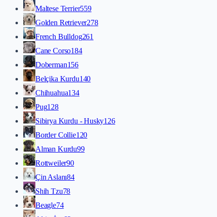
Maltese Terrier
559
Golden Retriever
278
French Bulldog
261
Cane Corso
184
Doberman
156
Belçika Kurdu
140
Chihuahua
134
Pug
128
Sibirya Kurdu - Husky
126
Border Collie
120
Alman Kurdu
99
Rottweiler
90
Çin Aslanı
84
Shih Tzu
78
Beagle
74