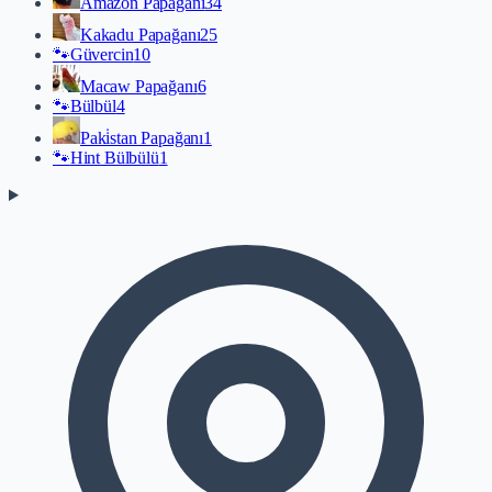
Amazon Papağanı
34
Kakadu Papağanı
25
🐾
Güvercin
10
Macaw Papağanı
6
🐾
Bülbül
4
Paki̇stan Papağanı
1
🐾
Hint Bülbülü
1