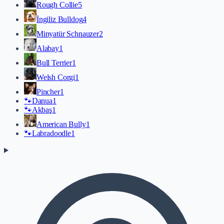
Rough Collie
5
İngiliz Bulldog
4
Minyatür Schnauzer
2
Alabay
1
Bull Terrier
1
Welsh Corgi
1
Pincher
1
🐾
Danua
1
🐾
Akbaş
1
American Bully
1
🐾
Labradoodle
1