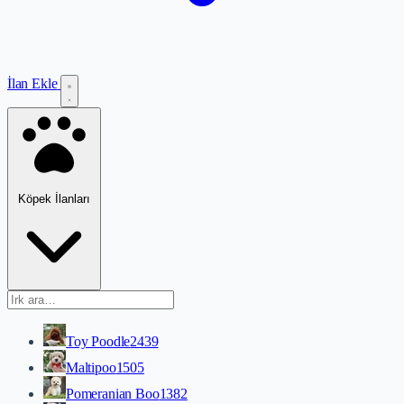
İlan Ekle
Köpek İlanları
Toy Poodle
2439
Maltipoo
1505
Pomeranian Boo
1382