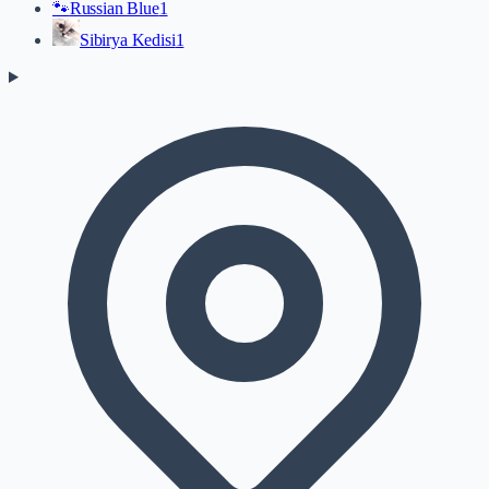
🐾
Russian Blue
1
Sibirya Kedisi
1