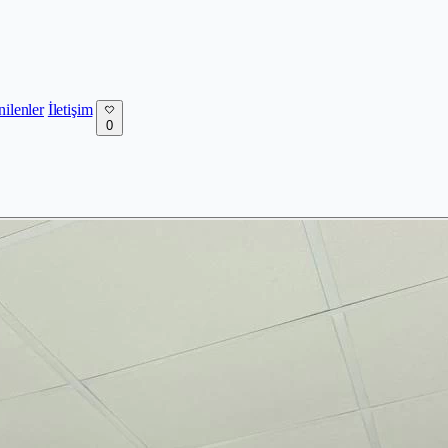
nilenler
İletişim
0