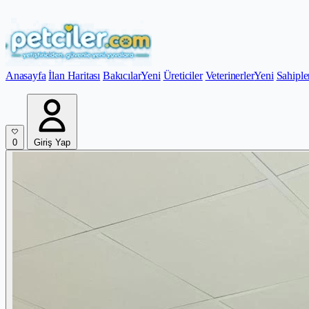
Anasayfa
İlan Haritası
Bakıcılar
Yeni
Üreticiler
Veterinerler
Yeni
Sahiple
0
Giriş Yap