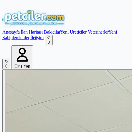
Anasayfa
İlan Haritası
Bakıcılar
Yeni
Üreticiler
Veterinerler
Yeni
Sahiplenilenler
İletişim
0
0
Giriş Yap