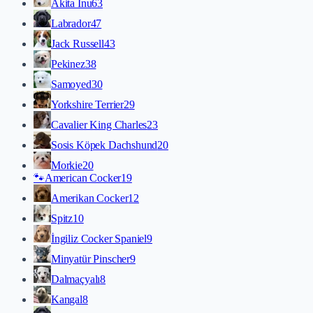
Akita İnu
63
Labrador
47
Jack Russell
43
Pekinez
38
Samoyed
30
Yorkshire Terrier
29
Cavalier King Charles
23
Sosis Köpek Dachshund
20
Morkie
20
🐾
American Cocker
19
Amerikan Cocker
12
Spitz
10
İngiliz Cocker Spaniel
9
Minyatür Pinscher
9
Dalmaçyalı
8
Kangal
8