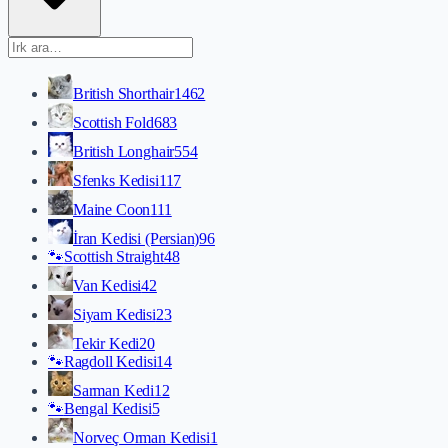
British Shorthair
1462
Scottish Fold
683
British Longhair
554
Sfenks Kedisi
117
Maine Coon
111
İran Kedisi (Persian)
96
🐾
Scottish Straight
48
Van Kedisi
42
Siyam Kedisi
23
Tekir Kedi
20
🐾
Ragdoll Kedisi
14
Sarman Kedi
12
🐾
Bengal Kedisi
5
Norveç Orman Kedisi
1