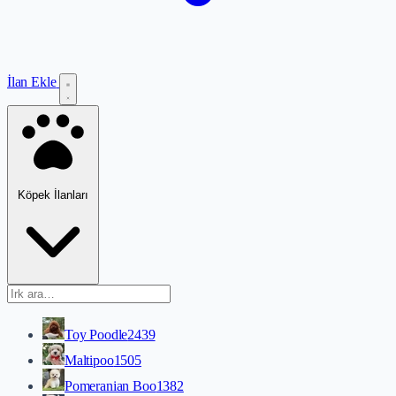
İlan Ekle
Köpek İlanları
Toy Poodle
2439
Maltipoo
1505
Pomeranian Boo
1382