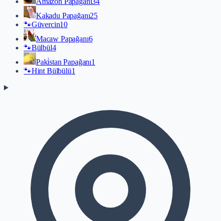
Amazon Papağanı
34
Kakadu Papağanı
25
🐾
Güvercin
10
Macaw Papağanı
6
🐾
Bülbül
4
Paki̇stan Papağanı
1
🐾
Hint Bülbülü
1