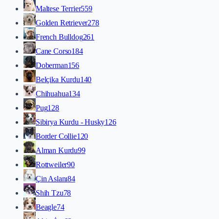
Maltese Terrier
559
Golden Retriever
278
French Bulldog
261
Cane Corso
184
Doberman
156
Belçika Kurdu
140
Chihuahua
134
Pug
128
Sibirya Kurdu - Husky
126
Border Collie
120
Alman Kurdu
99
Rottweiler
90
Çin Aslanı
84
Shih Tzu
78
Beagle
74