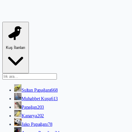
Kuş İlanları
Sultan Papağanı
668
Muhabbet Kuşu
613
Papağan
203
Kanarya
202
Jako Papağanı
78