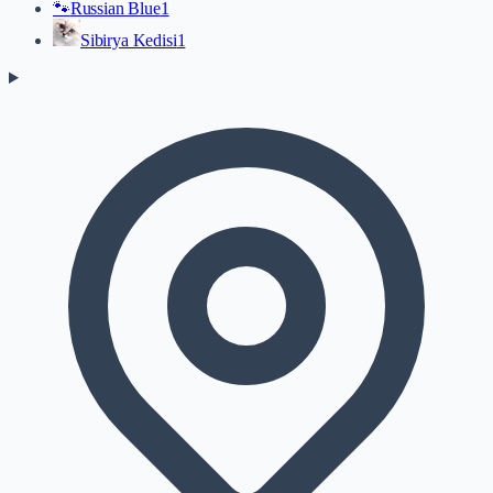
🐾
Russian Blue
1
Sibirya Kedisi
1