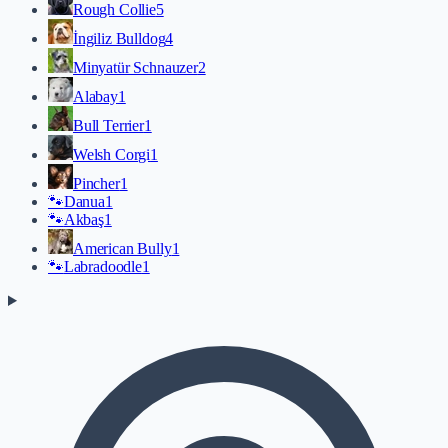
Rough Collie
5
İngiliz Bulldog
4
Minyatür Schnauzer
2
Alabay
1
Bull Terrier
1
Welsh Corgi
1
Pincher
1
🐾
Danua
1
🐾
Akbaş
1
American Bully
1
🐾
Labradoodle
1