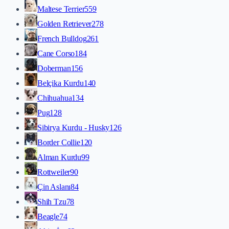
Maltese Terrier
559
Golden Retriever
278
French Bulldog
261
Cane Corso
184
Doberman
156
Belçika Kurdu
140
Chihuahua
134
Pug
128
Sibirya Kurdu - Husky
126
Border Collie
120
Alman Kurdu
99
Rottweiler
90
Çin Aslanı
84
Shih Tzu
78
Beagle
74