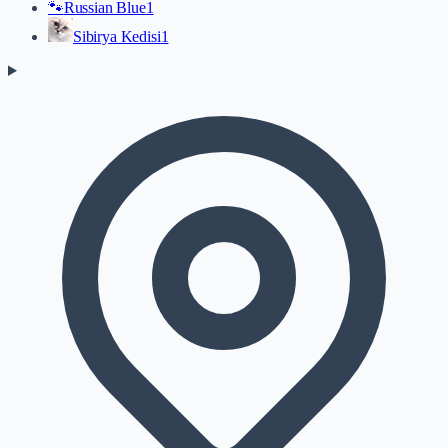
🐾
Russian Blue
1
Sibirya Kedisi
1