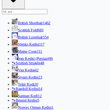
British Shorthair
1462
Scottish Fold
683
British Longhair
554
Sfenks Kedisi
117
Maine Coon
111
İran Kedisi (Persian)
96
🐾
Scottish Straight
48
Van Kedisi
42
Siyam Kedisi
23
Tekir Kedi
20
🐾
Ragdoll Kedisi
14
Sarman Kedi
12
🐾
Bengal Kedisi
5
Norveç Orman Kedisi
1