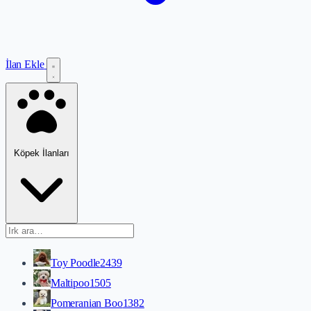
İlan Ekle
Köpek İlanları
Toy Poodle
2439
Maltipoo
1505
Pomeranian Boo
1382