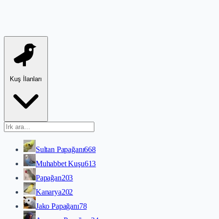
Kuş İlanları
Sultan Papağanı
668
Muhabbet Kuşu
613
Papağan
203
Kanarya
202
Jako Papağanı
78