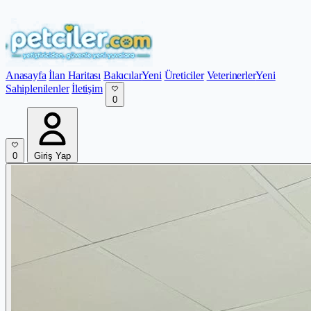
Anasayfa
İlan Haritası
Bakıcılar
Yeni
Üreticiler
Veterinerler
Yeni
Sahiplenilenler
İletişim
0
0
Giriş Yap