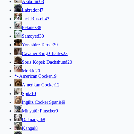
Akita İnu
63
Labrador
47
Jack Russell
43
Pekinez
38
Samoyed
30
Yorkshire Terrier
29
Cavalier King Charles
23
Sosis Köpek Dachshund
20
Morkie
20
🐾
American Cocker
19
Amerikan Cocker
12
Spitz
10
İngiliz Cocker Spaniel
9
Minyatür Pinscher
9
Dalmaçyalı
8
Kangal
8