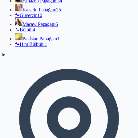
Amazon Papağanı
34
Kakadu Papağanı
25
🐾
Güvercin
10
Macaw Papağanı
6
🐾
Bülbül
4
Paki̇stan Papağanı
1
🐾
Hint Bülbülü
1