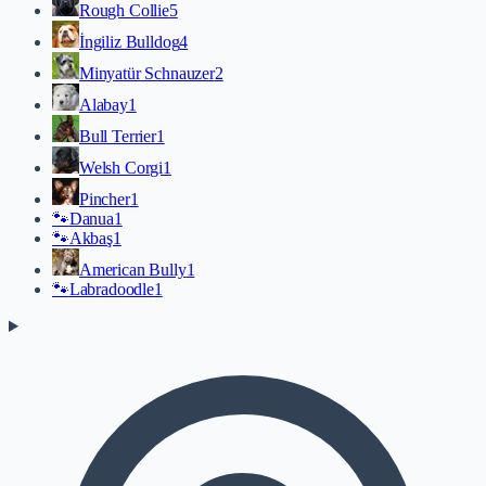
Rough Collie
5
İngiliz Bulldog
4
Minyatür Schnauzer
2
Alabay
1
Bull Terrier
1
Welsh Corgi
1
Pincher
1
🐾
Danua
1
🐾
Akbaş
1
American Bully
1
🐾
Labradoodle
1