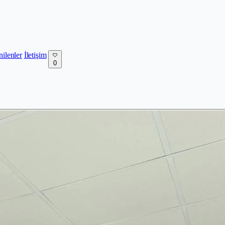
nilenler
İletişim
0