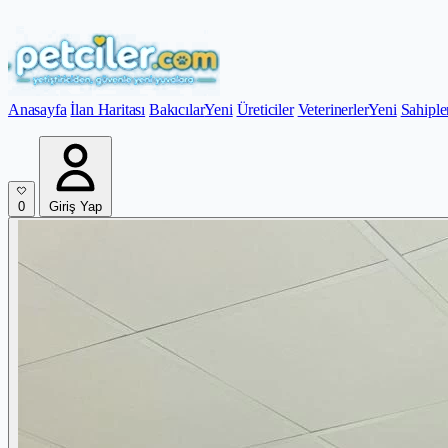
Anasayfa
İlan Haritası
Bakıcılar
Yeni
Üreticiler
Veterinerler
Yeni
Sahiple
0
Giriş Yap