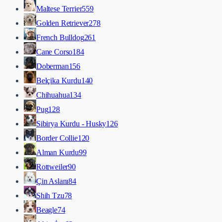
Maltese Terrier
559
Golden Retriever
278
French Bulldog
261
Cane Corso
184
Doberman
156
Belçika Kurdu
140
Chihuahua
134
Pug
128
Sibirya Kurdu - Husky
126
Border Collie
120
Alman Kurdu
99
Rottweiler
90
Çin Aslanı
84
Shih Tzu
78
Beagle
74