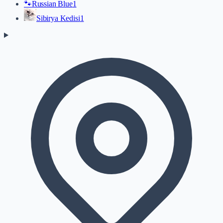
🐾
Russian Blue
1
Sibirya Kedisi
1