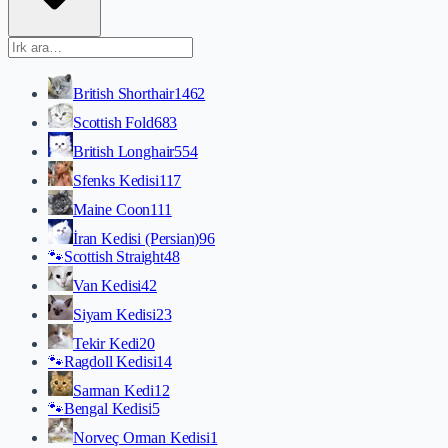
British Shorthair
1462
Scottish Fold
683
British Longhair
554
Sfenks Kedisi
117
Maine Coon
111
İran Kedisi (Persian)
96
🐾
Scottish Straight
48
Van Kedisi
42
Siyam Kedisi
23
Tekir Kedi
20
🐾
Ragdoll Kedisi
14
Sarman Kedi
12
🐾
Bengal Kedisi
5
Norveç Orman Kedisi
1