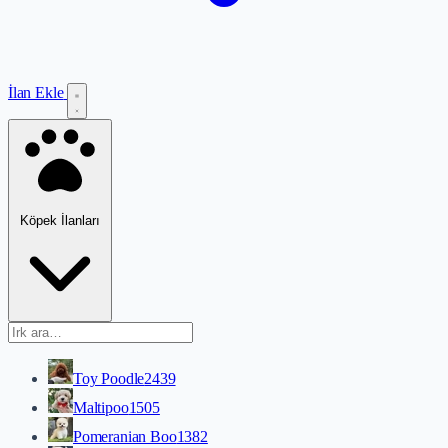
İlan Ekle
Köpek İlanları
Toy Poodle
2439
Maltipoo
1505
Pomeranian Boo
1382