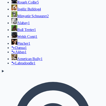
Rough Collie
5
İngiliz Bulldog
4
Minyatür Schnauzer
2
Alabay
1
Bull Terrier
1
Welsh Corgi
1
Pincher
1
🐾
Danua
1
🐾
Akbaş
1
American Bully
1
🐾
Labradoodle
1