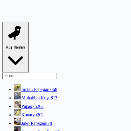
Kuş İlanları
Sultan Papağanı
668
Muhabbet Kuşu
613
Papağan
203
Kanarya
202
Jako Papağanı
78