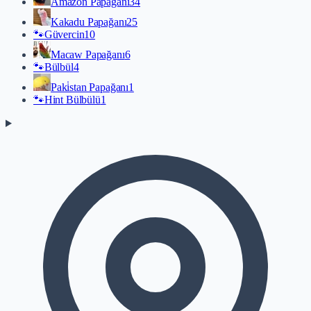
Amazon Papağanı
34
Kakadu Papağanı
25
🐾
Güvercin
10
Macaw Papağanı
6
🐾
Bülbül
4
Paki̇stan Papağanı
1
🐾
Hint Bülbülü
1