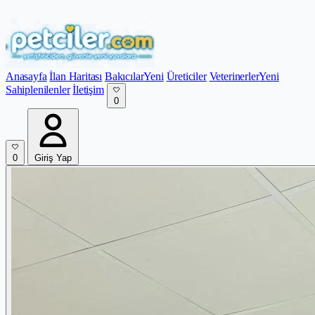
Anasayfa
İlan Haritası
Bakıcılar
Yeni
Üreticiler
Veterinerler
Yeni
Sahiplenilenler
İletişim
0
0
Giriş Yap