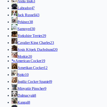
Akita İnu
63
Labrador
47
Jack Russell
43
Pekinez
38
Samoyed
30
Yorkshire Terrier
29
Cavalier King Charles
23
Sosis Köpek Dachshund
20
Morkie
20
🐾
American Cocker
19
Amerikan Cocker
12
Spitz
10
İngiliz Cocker Spaniel
9
Minyatür Pinscher
9
Dalmaçyalı
8
Kangal
8