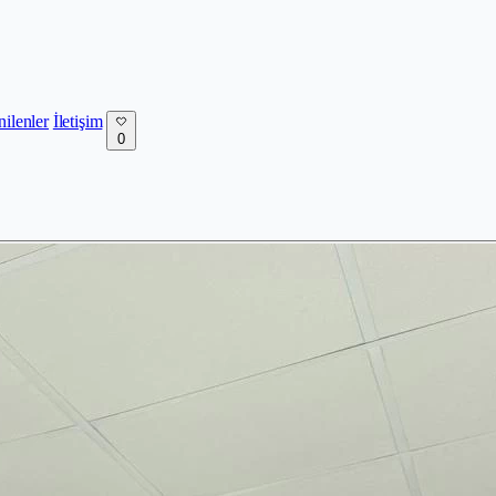
nilenler
İletişim
0