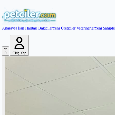
Anasayfa
İlan Haritası
Bakıcılar
Yeni
Üreticiler
Veterinerler
Yeni
Sahiple
0
Giriş Yap