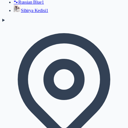
🐾
Russian Blue
1
Sibirya Kedisi
1