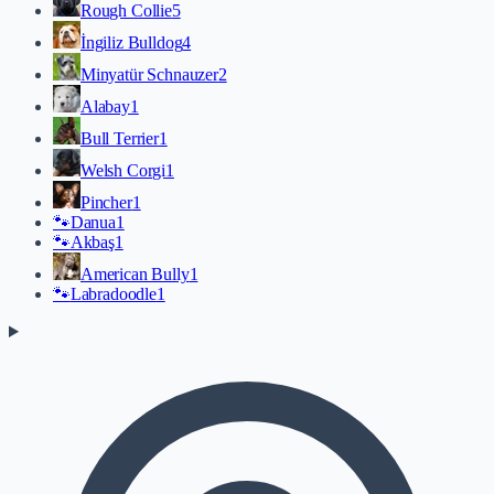
Rough Collie
5
İngiliz Bulldog
4
Minyatür Schnauzer
2
Alabay
1
Bull Terrier
1
Welsh Corgi
1
Pincher
1
🐾
Danua
1
🐾
Akbaş
1
American Bully
1
🐾
Labradoodle
1