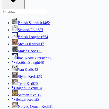
British Shorthair
1462
Scottish Fold
683
British Longhair
554
Sfenks Kedisi
117
Maine Coon
111
İran Kedisi (Persian)
96
🐾
Scottish Straight
48
Van Kedisi
42
Siyam Kedisi
23
Tekir Kedi
20
🐾
Ragdoll Kedisi
14
Sarman Kedi
12
🐾
Bengal Kedisi
5
Norveç Orman Kedisi
1