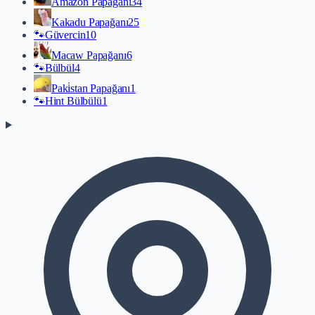
Amazon Papağanı
34
Kakadu Papağanı
25
🐾
Güvercin
10
Macaw Papağanı
6
🐾
Bülbül
4
Paki̇stan Papağanı
1
🐾
Hint Bülbülü
1