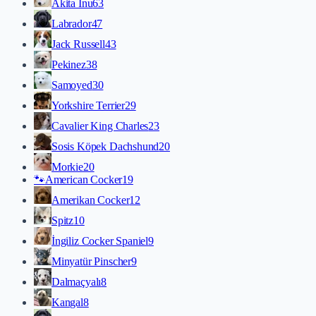
Akita İnu
63
Labrador
47
Jack Russell
43
Pekinez
38
Samoyed
30
Yorkshire Terrier
29
Cavalier King Charles
23
Sosis Köpek Dachshund
20
Morkie
20
🐾
American Cocker
19
Amerikan Cocker
12
Spitz
10
İngiliz Cocker Spaniel
9
Minyatür Pinscher
9
Dalmaçyalı
8
Kangal
8