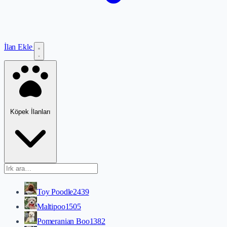
İlan Ekle
Köpek İlanları
Toy Poodle
2439
Maltipoo
1505
Pomeranian Boo
1382