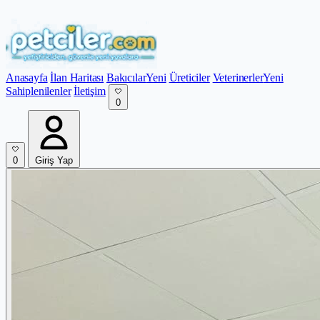
Anasayfa
İlan Haritası
Bakıcılar
Yeni
Üreticiler
Veterinerler
Yeni
Sahiplenilenler
İletişim
0
0
Giriş Yap