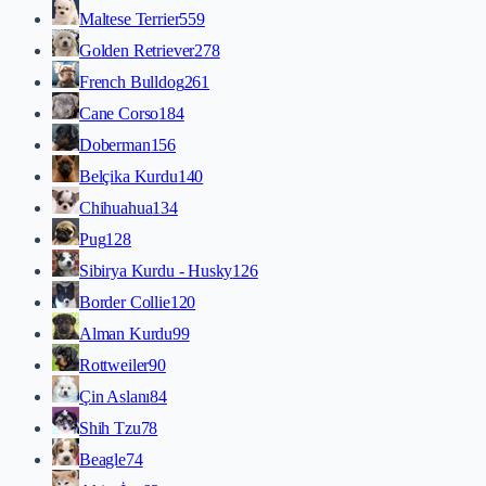
Maltese Terrier
559
Golden Retriever
278
French Bulldog
261
Cane Corso
184
Doberman
156
Belçika Kurdu
140
Chihuahua
134
Pug
128
Sibirya Kurdu - Husky
126
Border Collie
120
Alman Kurdu
99
Rottweiler
90
Çin Aslanı
84
Shih Tzu
78
Beagle
74