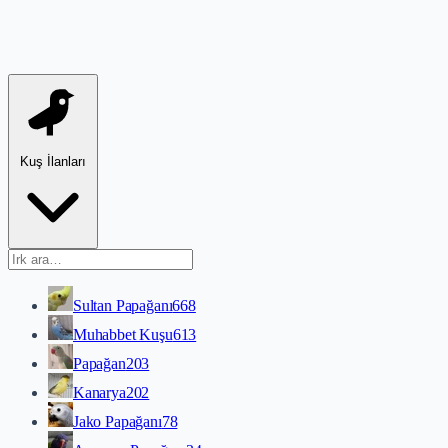
Kuş İlanları
Sultan Papağanı
668
Muhabbet Kuşu
613
Papağan
203
Kanarya
202
Jako Papağanı
78