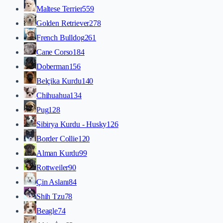
Maltese Terrier
559
Golden Retriever
278
French Bulldog
261
Cane Corso
184
Doberman
156
Belçika Kurdu
140
Chihuahua
134
Pug
128
Sibirya Kurdu - Husky
126
Border Collie
120
Alman Kurdu
99
Rottweiler
90
Çin Aslanı
84
Shih Tzu
78
Beagle
74