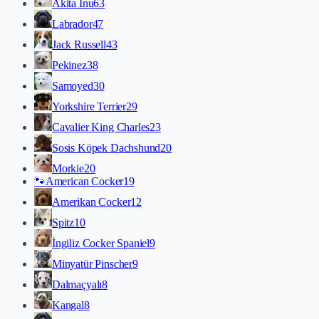
Akita İnu
63
Labrador
47
Jack Russell
43
Pekinez
38
Samoyed
30
Yorkshire Terrier
29
Cavalier King Charles
23
Sosis Köpek Dachshund
20
Morkie
20
🐾
American Cocker
19
Amerikan Cocker
12
Spitz
10
İngiliz Cocker Spaniel
9
Minyatür Pinscher
9
Dalmaçyalı
8
Kangal
8