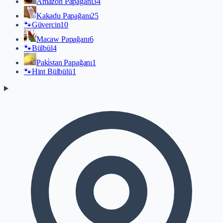
Amazon Papağanı
34
Kakadu Papağanı
25
🐾
Güvercin
10
Macaw Papağanı
6
🐾
Bülbül
4
Paki̇stan Papağanı
1
🐾
Hint Bülbülü
1