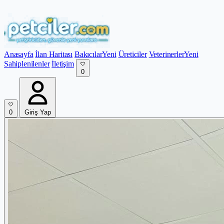
Anasayfa
İlan Haritası
Bakıcılar
Yeni
Üreticiler
Veterinerler
Yeni
Sahiplenilenler
İletişim
0
0
Giriş Yap