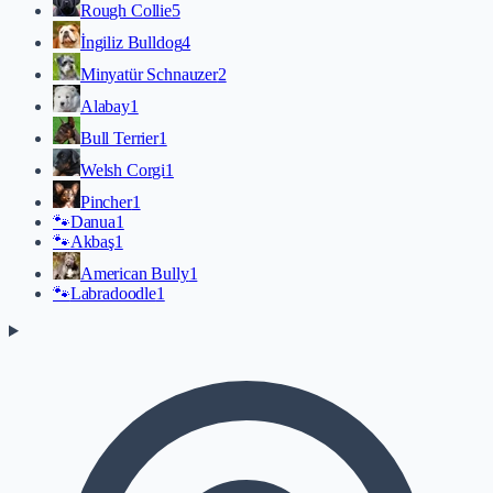
Rough Collie
5
İngiliz Bulldog
4
Minyatür Schnauzer
2
Alabay
1
Bull Terrier
1
Welsh Corgi
1
Pincher
1
🐾
Danua
1
🐾
Akbaş
1
American Bully
1
🐾
Labradoodle
1