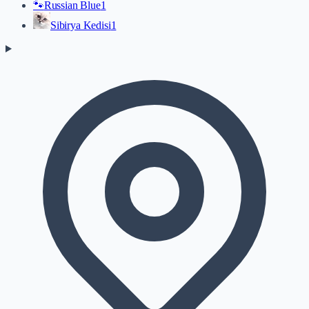
🐾
Russian Blue
1
Sibirya Kedisi
1