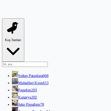
Kuş İlanları
Sultan Papağanı
668
Muhabbet Kuşu
613
Papağan
203
Kanarya
202
Jako Papağanı
78