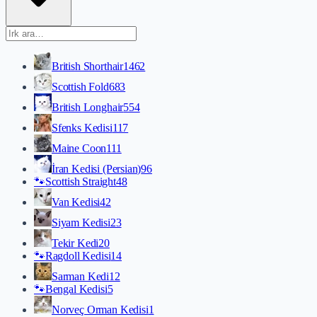
British Shorthair
1462
Scottish Fold
683
British Longhair
554
Sfenks Kedisi
117
Maine Coon
111
İran Kedisi (Persian)
96
🐾
Scottish Straight
48
Van Kedisi
42
Siyam Kedisi
23
Tekir Kedi
20
🐾
Ragdoll Kedisi
14
Sarman Kedi
12
🐾
Bengal Kedisi
5
Norveç Orman Kedisi
1