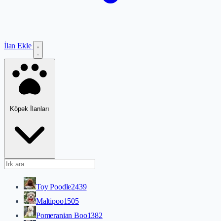
İlan Ekle
Köpek İlanları
Toy Poodle
2439
Maltipoo
1505
Pomeranian Boo
1382