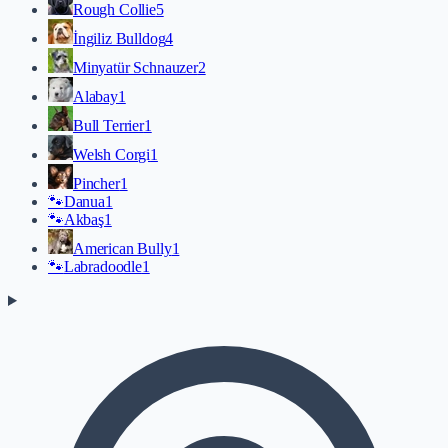
Rough Collie
5
İngiliz Bulldog
4
Minyatür Schnauzer
2
Alabay
1
Bull Terrier
1
Welsh Corgi
1
Pincher
1
🐾
Danua
1
🐾
Akbaş
1
American Bully
1
🐾
Labradoodle
1