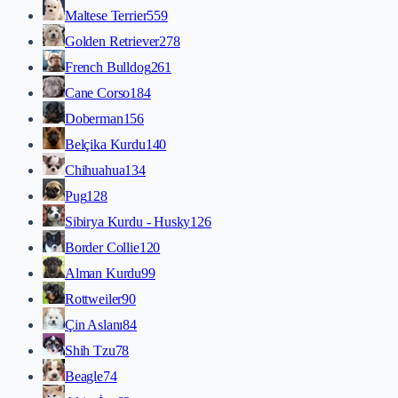
Maltese Terrier
559
Golden Retriever
278
French Bulldog
261
Cane Corso
184
Doberman
156
Belçika Kurdu
140
Chihuahua
134
Pug
128
Sibirya Kurdu - Husky
126
Border Collie
120
Alman Kurdu
99
Rottweiler
90
Çin Aslanı
84
Shih Tzu
78
Beagle
74