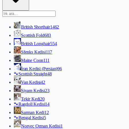
British Shorthair
1462
Scottish Fold
683
British Longhair
554
Sfenks Kedisi
117
Maine Coon
111
İran Kedisi (Persian)
96
🐾
Scottish Straight
48
Van Kedisi
42
Siyam Kedisi
23
Tekir Kedi
20
🐾
Ragdoll Kedisi
14
Sarman Kedi
12
🐾
Bengal Kedisi
5
Norveç Orman Kedisi
1