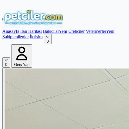
Anasayfa
İlan Haritası
Bakıcılar
Yeni
Üreticiler
Veterinerler
Yeni
Sahiplenilenler
İletişim
0
0
Giriş Yap