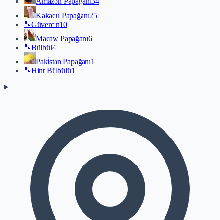
Amazon Papağanı
34
Kakadu Papağanı
25
🐾
Güvercin
10
Macaw Papağanı
6
🐾
Bülbül
4
Paki̇stan Papağanı
1
🐾
Hint Bülbülü
1