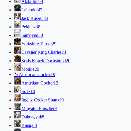
Akita İnu
63
Labrador
47
Jack Russell
43
Pekinez
38
Samoyed
30
Yorkshire Terrier
29
Cavalier King Charles
23
Sosis Köpek Dachshund
20
Morkie
20
🐾
American Cocker
19
Amerikan Cocker
12
Spitz
10
İngiliz Cocker Spaniel
9
Minyatür Pinscher
9
Dalmaçyalı
8
Kangal
8