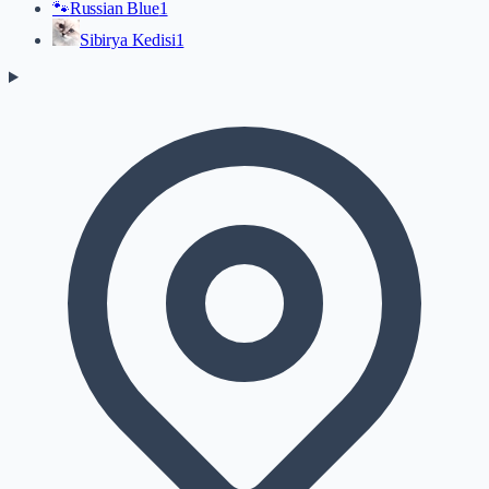
🐾
Russian Blue
1
Sibirya Kedisi
1