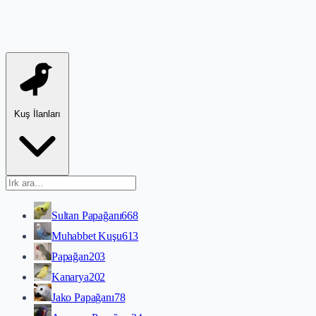
Kuş İlanları
Sultan Papağanı
668
Muhabbet Kuşu
613
Papağan
203
Kanarya
202
Jako Papağanı
78