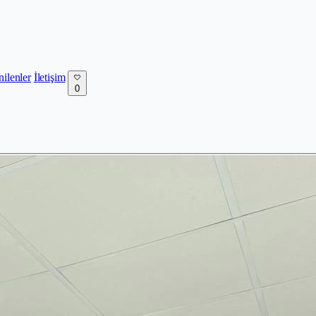
nilenler
İletişim
0