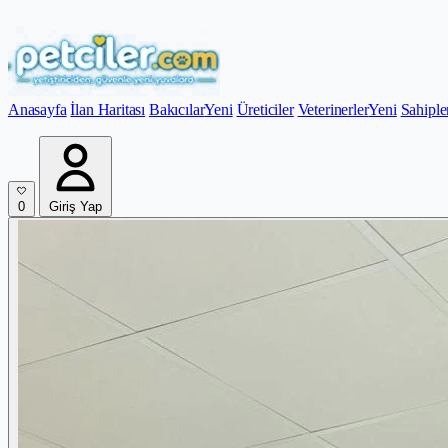
Anasayfa
İlan Haritası
Bakıcılar
Yeni
Üreticiler
Veterinerler
Yeni
Sahiple
0
Giriş Yap