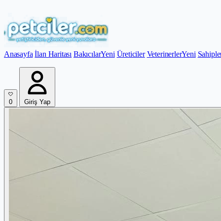
Anasayfa
İlan Haritası
Bakıcılar
Yeni
Üreticiler
Veterinerler
Yeni
Sahiple
0
Giriş Yap