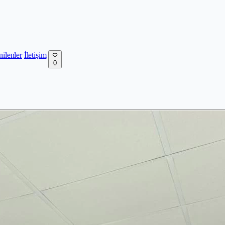
nilenler
İletişim
0