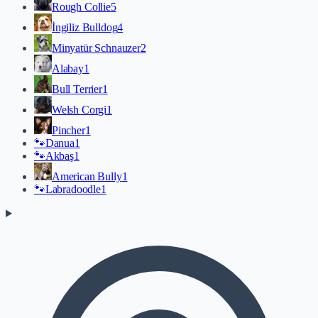
Rough Collie
5
İngiliz Bulldog
4
Minyatür Schnauzer
2
Alabay
1
Bull Terrier
1
Welsh Corgi
1
Pincher
1
🐾
Danua
1
🐾
Akbaş
1
American Bully
1
🐾
Labradoodle
1