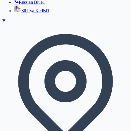
🐾
Russian Blue
1
Sibirya Kedisi
1