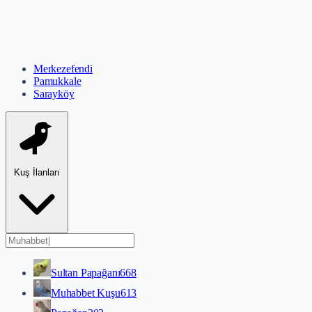
Merkezefendi
Pamukkale
Sarayköy
Kuş İlanları
Sultan Papağanı
668
Muhabbet Kuşu
613