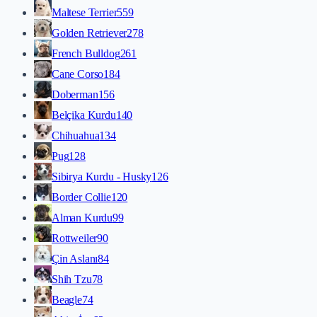
Maltese Terrier
559
Golden Retriever
278
French Bulldog
261
Cane Corso
184
Doberman
156
Belçika Kurdu
140
Chihuahua
134
Pug
128
Sibirya Kurdu - Husky
126
Border Collie
120
Alman Kurdu
99
Rottweiler
90
Çin Aslanı
84
Shih Tzu
78
Beagle
74