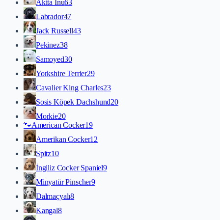
Akita İnu
63
Labrador
47
Jack Russell
43
Pekinez
38
Samoyed
30
Yorkshire Terrier
29
Cavalier King Charles
23
Sosis Köpek Dachshund
20
Morkie
20
🐾
American Cocker
19
Amerikan Cocker
12
Spitz
10
İngiliz Cocker Spaniel
9
Minyatür Pinscher
9
Dalmaçyalı
8
Kangal
8