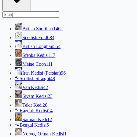
British Shorthair
1462
Scottish Fold
683
British Longhair
554
Sfenks Kedisi
117
Maine Coon
111
İran Kedisi (Persian)
96
🐾
Scottish Straight
48
Van Kedisi
42
Siyam Kedisi
23
Tekir Kedi
20
🐾
Ragdoll Kedisi
14
Sarman Kedi
12
🐾
Bengal Kedisi
5
Norveç Orman Kedisi
1