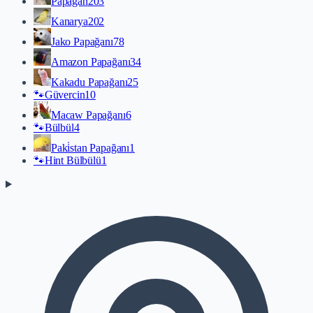
Papağan
203
Kanarya
202
Jako Papağanı
78
Amazon Papağanı
34
Kakadu Papağanı
25
🐾
Güvercin
10
Macaw Papağanı
6
🐾
Bülbül
4
Paki̇stan Papağanı
1
🐾
Hint Bülbülü
1