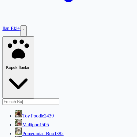
İlan Ekle
Köpek İlanları
Toy Poodle
2439
Maltipoo
1505
Pomeranian Boo
1382