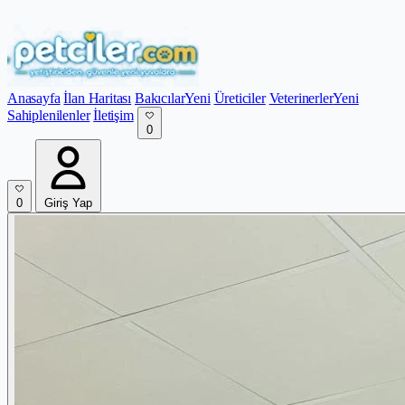
Anasayfa
İlan Haritası
Bakıcılar
Yeni
Üreticiler
Veterinerler
Yeni
Sahiplenilenler
İletişim
0
0
Giriş Yap