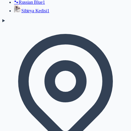
🐾
Russian Blue
1
Sibirya Kedisi
1