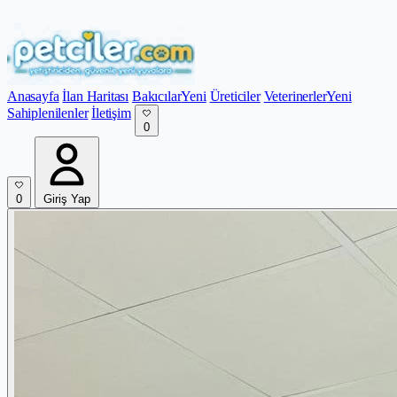
Anasayfa
İlan Haritası
Bakıcılar
Yeni
Üreticiler
Veterinerler
Yeni
Sahiplenilenler
İletişim
0
0
Giriş Yap