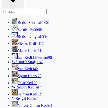
British Shorthair
1462
Scottish Fold
683
British Longhair
554
Sfenks Kedisi
117
Maine Coon
111
İran Kedisi (Persian)
96
🐾
Scottish Straight
48
Van Kedisi
42
Siyam Kedisi
23
Tekir Kedi
20
🐾
Ragdoll Kedisi
14
Sarman Kedi
12
🐾
Bengal Kedisi
5
Norveç Orman Kedisi
1