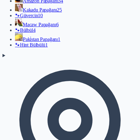
Amazon Papağanı
34
Kakadu Papağanı
25
🐾
Güvercin
10
Macaw Papağanı
6
🐾
Bülbül
4
Paki̇stan Papağanı
1
🐾
Hint Bülbülü
1