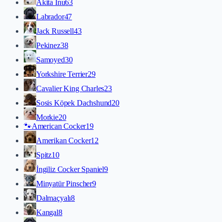
Akita İnu
63
Labrador
47
Jack Russell
43
Pekinez
38
Samoyed
30
Yorkshire Terrier
29
Cavalier King Charles
23
Sosis Köpek Dachshund
20
Morkie
20
🐾
American Cocker
19
Amerikan Cocker
12
Spitz
10
İngiliz Cocker Spaniel
9
Minyatür Pinscher
9
Dalmaçyalı
8
Kangal
8