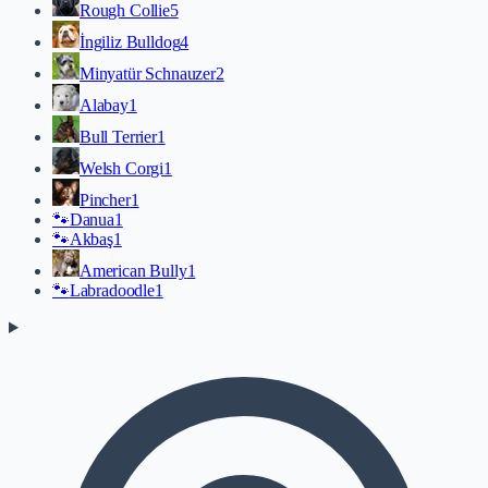
Rough Collie
5
İngiliz Bulldog
4
Minyatür Schnauzer
2
Alabay
1
Bull Terrier
1
Welsh Corgi
1
Pincher
1
🐾
Danua
1
🐾
Akbaş
1
American Bully
1
🐾
Labradoodle
1