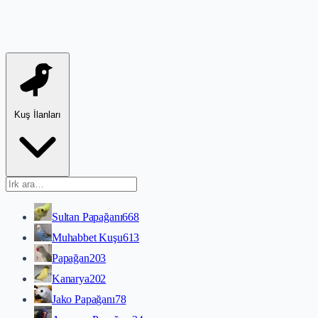
Kuş İlanları
Sultan Papağanı
668
Muhabbet Kuşu
613
Papağan
203
Kanarya
202
Jako Papağanı
78