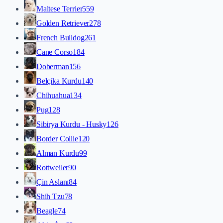
Maltese Terrier
559
Golden Retriever
278
French Bulldog
261
Cane Corso
184
Doberman
156
Belçika Kurdu
140
Chihuahua
134
Pug
128
Sibirya Kurdu - Husky
126
Border Collie
120
Alman Kurdu
99
Rottweiler
90
Çin Aslanı
84
Shih Tzu
78
Beagle
74