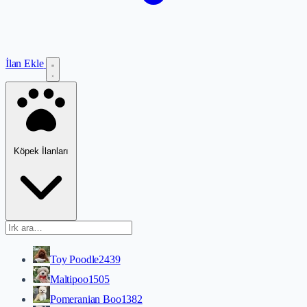
İlan Ekle
Köpek İlanları
Toy Poodle
2439
Maltipoo
1505
Pomeranian Boo
1382