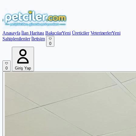
Anasayfa
İlan Haritası
Bakıcılar
Yeni
Üreticiler
Veterinerler
Yeni
Sahiplenilenler
İletişim
0
0
Giriş Yap