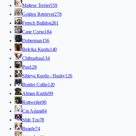
Maltese Terrier
559
Golden Retriever
278
French Bulldog
261
Cane Corso
184
Doberman
156
Belçika Kurdu
140
Chihuahua
134
Pug
128
Sibirya Kurdu - Husky
126
Border Collie
120
Alman Kurdu
99
Rottweiler
90
Çin Aslanı
84
Shih Tzu
78
Beagle
74