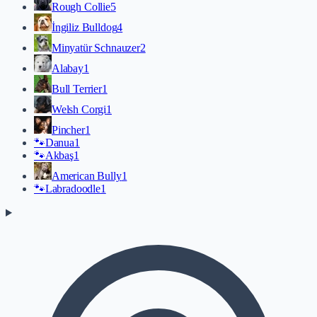
Rough Collie
5
İngiliz Bulldog
4
Minyatür Schnauzer
2
Alabay
1
Bull Terrier
1
Welsh Corgi
1
Pincher
1
🐾
Danua
1
🐾
Akbaş
1
American Bully
1
🐾
Labradoodle
1