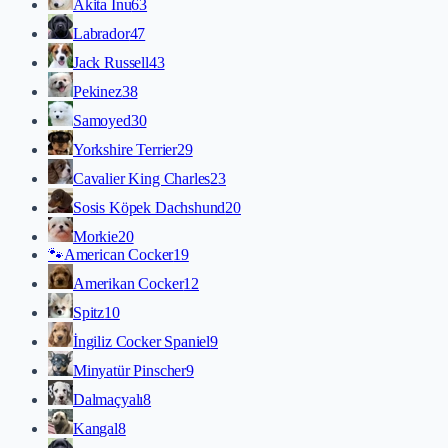
Akita İnu
63
Labrador
47
Jack Russell
43
Pekinez
38
Samoyed
30
Yorkshire Terrier
29
Cavalier King Charles
23
Sosis Köpek Dachshund
20
Morkie
20
🐾
American Cocker
19
Amerikan Cocker
12
Spitz
10
İngiliz Cocker Spaniel
9
Minyatür Pinscher
9
Dalmaçyalı
8
Kangal
8