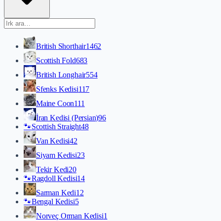
British Shorthair
1462
Scottish Fold
683
British Longhair
554
Sfenks Kedisi
117
Maine Coon
111
İran Kedisi (Persian)
96
🐾
Scottish Straight
48
Van Kedisi
42
Siyam Kedisi
23
Tekir Kedi
20
🐾
Ragdoll Kedisi
14
Sarman Kedi
12
🐾
Bengal Kedisi
5
Norveç Orman Kedisi
1