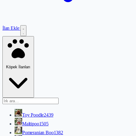
İlan Ekle
Köpek İlanları
Toy Poodle
2439
Maltipoo
1505
Pomeranian Boo
1382