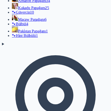
Amazon Papağanı
34
Kakadu Papağanı
25
🐾
Güvercin
10
Macaw Papağanı
6
🐾
Bülbül
4
Paki̇stan Papağanı
1
🐾
Hint Bülbülü
1