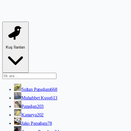
Kuş İlanları
Sultan Papağanı
668
Muhabbet Kuşu
613
Papağan
203
Kanarya
202
Jako Papağanı
78