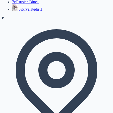
🐾
Russian Blue
1
Sibirya Kedisi
1