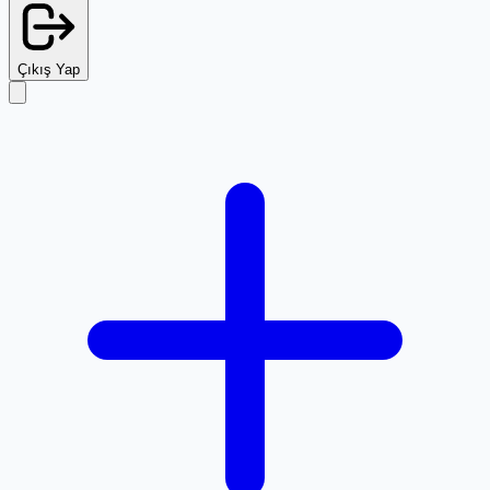
Çıkış Yap