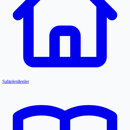
Sahiplenilenler