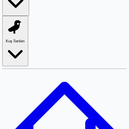
Kuş İlanları