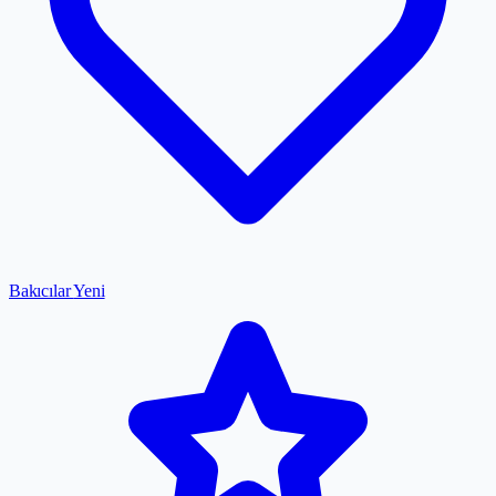
Bakıcılar
Yeni