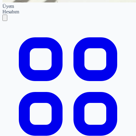
Üyem
Hesabım