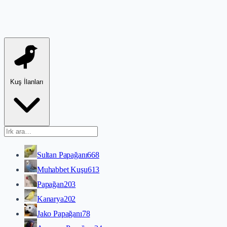
Kuş İlanları
Sultan Papağanı
668
Muhabbet Kuşu
613
Papağan
203
Kanarya
202
Jako Papağanı
78