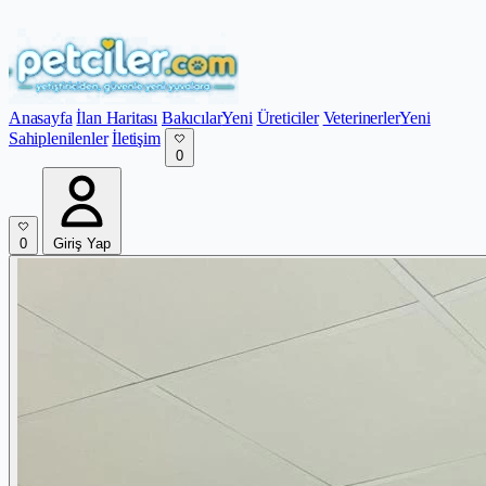
Anasayfa
İlan Haritası
Bakıcılar
Yeni
Üreticiler
Veterinerler
Yeni
Sahiplenilenler
İletişim
0
0
Giriş Yap