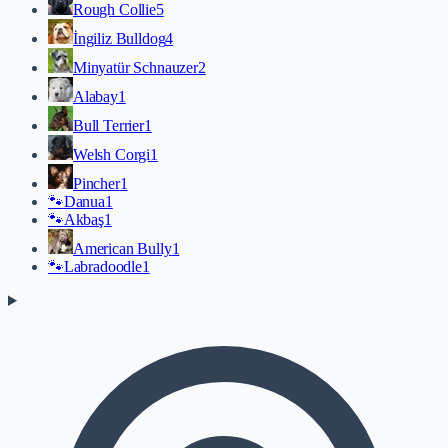
Rough Collie
5
İngiliz Bulldog
4
Minyatür Schnauzer
2
Alabay
1
Bull Terrier
1
Welsh Corgi
1
Pincher
1
🐾
Danua
1
🐾
Akbaş
1
American Bully
1
🐾
Labradoodle
1