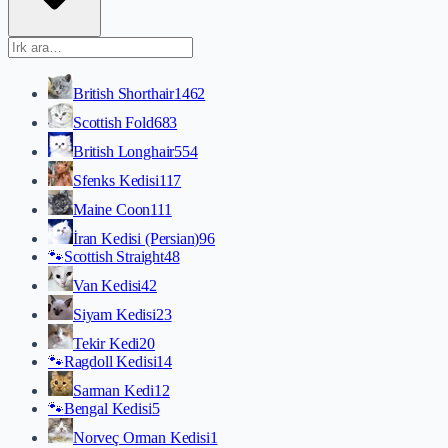
British Shorthair
1462
Scottish Fold
683
British Longhair
554
Sfenks Kedisi
117
Maine Coon
111
İran Kedisi (Persian)
96
🐾
Scottish Straight
48
Van Kedisi
42
Siyam Kedisi
23
Tekir Kedi
20
🐾
Ragdoll Kedisi
14
Sarman Kedi
12
🐾
Bengal Kedisi
5
Norveç Orman Kedisi
1