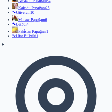
Amazon Papağanı
34
Kakadu Papağanı
25
🐾
Güvercin
10
Macaw Papağanı
6
🐾
Bülbül
4
Paki̇stan Papağanı
1
🐾
Hint Bülbülü
1