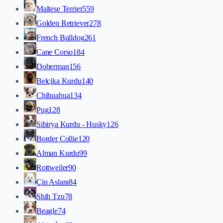
Maltese Terrier
559
Golden Retriever
278
French Bulldog
261
Cane Corso
184
Doberman
156
Belçika Kurdu
140
Chihuahua
134
Pug
128
Sibirya Kurdu - Husky
126
Border Collie
120
Alman Kurdu
99
Rottweiler
90
Çin Aslanı
84
Shih Tzu
78
Beagle
74