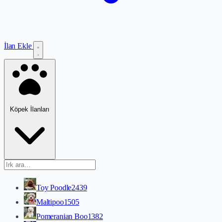
İlan Ekle
Köpek İlanları
Toy Poodle
2439
Maltipoo
1505
Pomeranian Boo
1382