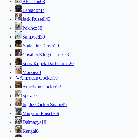
Akita İnu
63
Labrador
47
Jack Russell
43
Pekinez
38
Samoyed
30
Yorkshire Terrier
29
Cavalier King Charles
23
Sosis Köpek Dachshund
20
Morkie
20
🐾
American Cocker
19
Amerikan Cocker
12
Spitz
10
İngiliz Cocker Spaniel
9
Minyatür Pinscher
9
Dalmaçyalı
8
Kangal
8