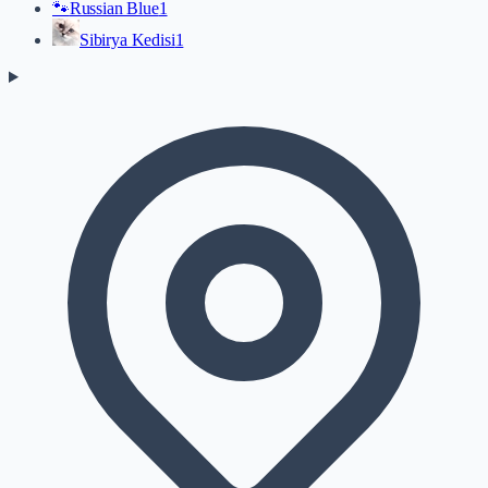
🐾
Russian Blue
1
Sibirya Kedisi
1