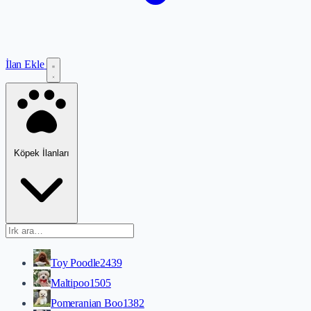
İlan Ekle
Köpek İlanları
Toy Poodle
2439
Maltipoo
1505
Pomeranian Boo
1382