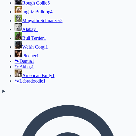
Rough Collie
5
İngiliz Bulldog
4
Minyatür Schnauzer
2
Alabay
1
Bull Terrier
1
Welsh Corgi
1
Pincher
1
🐾
Danua
1
🐾
Akbaş
1
American Bully
1
🐾
Labradoodle
1