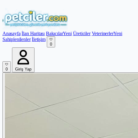
Anasayfa
İlan Haritası
Bakıcılar
Yeni
Üreticiler
Veterinerler
Yeni
Sahiplenilenler
İletişim
0
0
Giriş Yap