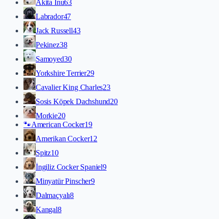
Akita İnu
63
Labrador
47
Jack Russell
43
Pekinez
38
Samoyed
30
Yorkshire Terrier
29
Cavalier King Charles
23
Sosis Köpek Dachshund
20
Morkie
20
🐾
American Cocker
19
Amerikan Cocker
12
Spitz
10
İngiliz Cocker Spaniel
9
Minyatür Pinscher
9
Dalmaçyalı
8
Kangal
8