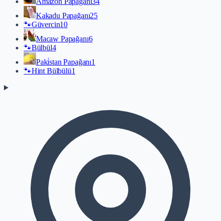
Amazon Papağanı
34
Kakadu Papağanı
25
🐾
Güvercin
10
Macaw Papağanı
6
🐾
Bülbül
4
Paki̇stan Papağanı
1
🐾
Hint Bülbülü
1