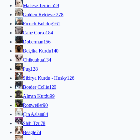
Maltese Terrier
559
Golden Retriever
278
French Bulldog
261
Cane Corso
184
Doberman
156
Belçika Kurdu
140
Chihuahua
134
Pug
128
Sibirya Kurdu - Husky
126
Border Collie
120
Alman Kurdu
99
Rottweiler
90
Çin Aslanı
84
Shih Tzu
78
Beagle
74