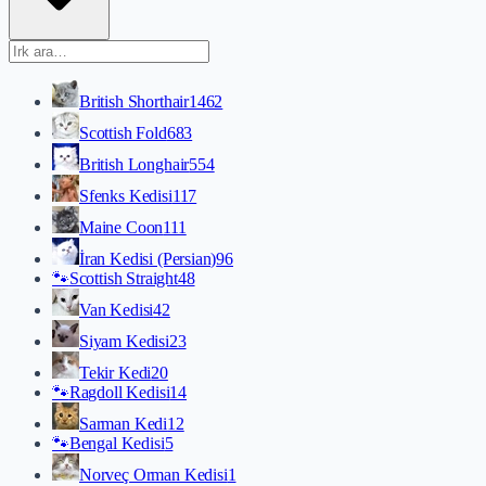
British Shorthair
1462
Scottish Fold
683
British Longhair
554
Sfenks Kedisi
117
Maine Coon
111
İran Kedisi (Persian)
96
🐾
Scottish Straight
48
Van Kedisi
42
Siyam Kedisi
23
Tekir Kedi
20
🐾
Ragdoll Kedisi
14
Sarman Kedi
12
🐾
Bengal Kedisi
5
Norveç Orman Kedisi
1