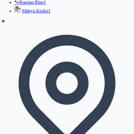
🐾
Russian Blue
1
Sibirya Kedisi
1