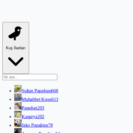
Kuş İlanları
Sultan Papağanı
668
Muhabbet Kuşu
613
Papağan
203
Kanarya
202
Jako Papağanı
78