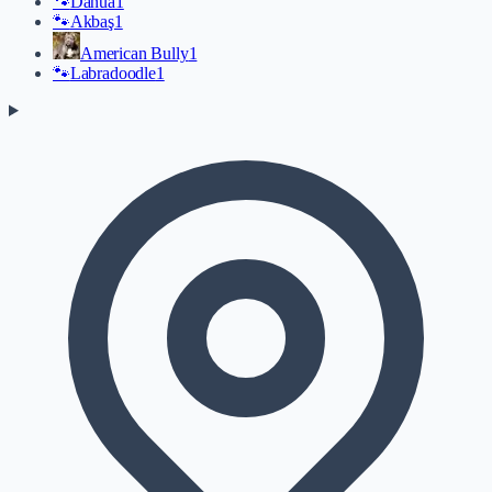
🐾
Danua
1
🐾
Akbaş
1
American Bully
1
🐾
Labradoodle
1