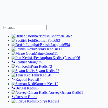
British Shorthair
1462
Scottish Fold
683
British Longhair
554
Sfenks Kedisi
117
Maine Coon
111
İran Kedisi (Persian)
96
🐾
Scottish Straight
48
Van Kedisi
42
Siyam Kedisi
23
Tekir Kedi
20
🐾
Ragdoll Kedisi
14
Sarman Kedi
12
🐾
Bengal Kedisi
5
Norveç Orman Kedisi
1
🐾
Russian Blue
1
Sibirya Kedisi
1