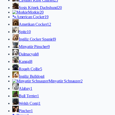
Cavalier King Charles
23
Sosis Köpek Dachshund
20
Morkie
20
🐾
American Cocker
19
Amerikan Cocker
12
Spitz
10
İngiliz Cocker Spaniel
9
Minyatür Pinscher
9
Dalmaçyalı
8
Kangal
8
Rough Collie
5
İngiliz Bulldog
4
Minyatür Schnauzer
2
Alabay
1
Bull Terrier
1
Welsh Corgi
1
Pincher
1