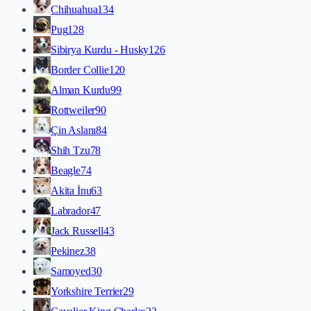
Chihuahua
134
Pug
128
Sibirya Kurdu - Husky
126
Border Collie
120
Alman Kurdu
99
Rottweiler
90
Çin Aslanı
84
Shih Tzu
78
Beagle
74
Akita İnu
63
Labrador
47
Jack Russell
43
Pekinez
38
Samoyed
30
Yorkshire Terrier
29