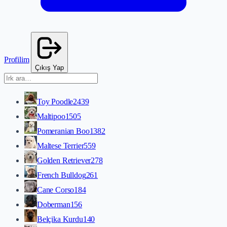
Profilim
Çıkış Yap
Toy Poodle
2439
Maltipoo
1505
Pomeranian Boo
1382
Maltese Terrier
559
Golden Retriever
278
French Bulldog
261
Cane Corso
184
Doberman
156
Belçika Kurdu
140