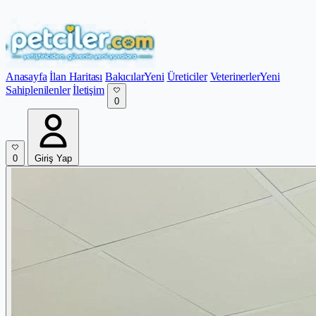
Anasayfa
İlan Haritası
Bakıcılar
Yeni
Üreticiler
Veterinerler
Yeni
Sahiplenilenler
İletişim
0
0
Giriş Yap