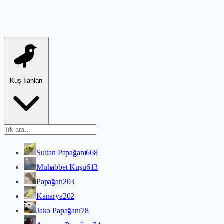
Kuş İlanları
Sultan Papağanı
668
Muhabbet Kuşu
613
Papağan
203
Kanarya
202
Jako Papağanı
78