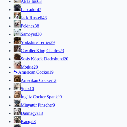
Akita İnu
63
Labrador
47
Jack Russell
43
Pekinez
38
Samoyed
30
Yorkshire Terrier
29
Cavalier King Charles
23
Sosis Köpek Dachshund
20
Morkie
20
🐾
American Cocker
19
Amerikan Cocker
12
Spitz
10
İngiliz Cocker Spaniel
9
Minyatür Pinscher
9
Dalmaçyalı
8
Kangal
8