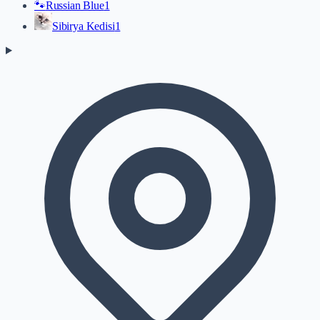
🐾
Russian Blue
1
Sibirya Kedisi
1