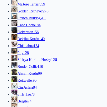
Maltese Terrier
559
Golden Retriever
278
French Bulldog
261
Cane Corso
184
Doberman
156
Belçika Kurdu
140
Chihuahua
134
Pug
128
Sibirya Kurdu - Husky
126
Border Collie
120
Alman Kurdu
99
Rottweiler
90
Çin Aslanı
84
Shih Tzu
78
Beagle
74