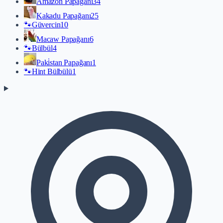
Amazon Papağanı
34
Kakadu Papağanı
25
🐾
Güvercin
10
Macaw Papağanı
6
🐾
Bülbül
4
Paki̇stan Papağanı
1
🐾
Hint Bülbülü
1