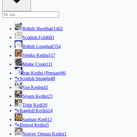
British Shorthair
1462
Scottish Fold
683
British Longhair
554
Sfenks Kedisi
117
Maine Coon
111
İran Kedisi (Persian)
96
🐾
Scottish Straight
48
Van Kedisi
42
Siyam Kedisi
23
Tekir Kedi
20
🐾
Ragdoll Kedisi
14
Sarman Kedi
12
🐾
Bengal Kedisi
5
Norveç Orman Kedisi
1