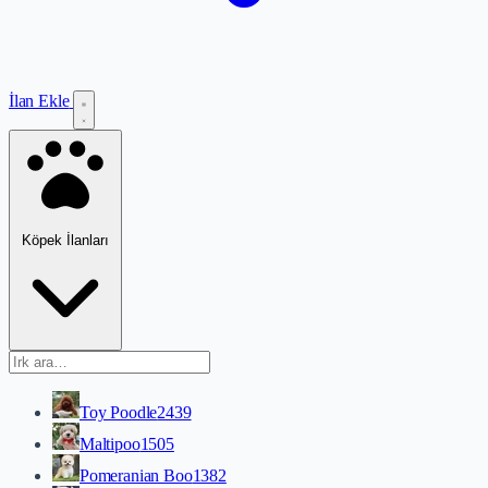
İlan Ekle
Köpek İlanları
Toy Poodle
2439
Maltipoo
1505
Pomeranian Boo
1382