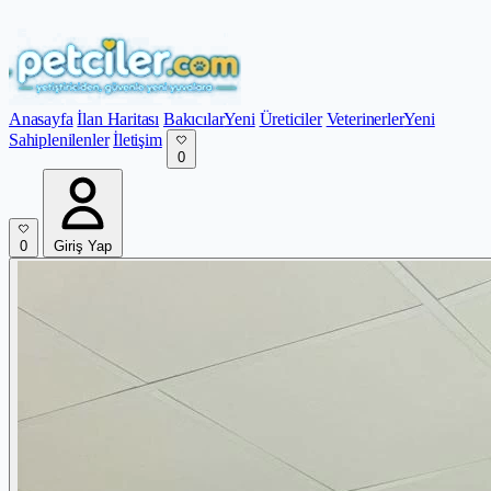
Anasayfa
İlan Haritası
Bakıcılar
Yeni
Üreticiler
Veterinerler
Yeni
Sahiplenilenler
İletişim
0
0
Giriş Yap