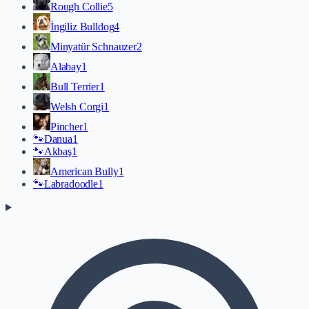
Rough Collie
5
İngiliz Bulldog
4
Minyatür Schnauzer
2
Alabay
1
Bull Terrier
1
Welsh Corgi
1
Pincher
1
🐾
Danua
1
🐾
Akbaş
1
American Bully
1
🐾
Labradoodle
1