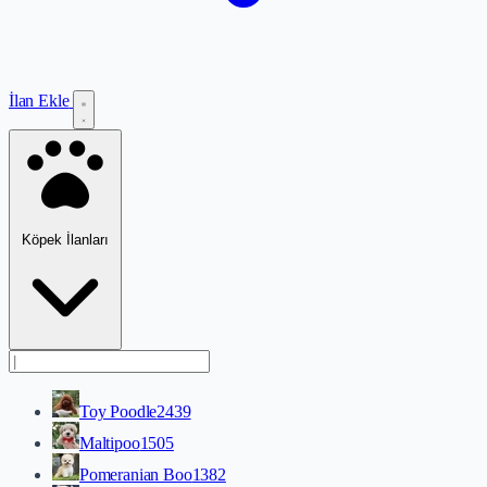
İlan Ekle
Köpek İlanları
Toy Poodle
2439
Maltipoo
1505
Pomeranian Boo
1382