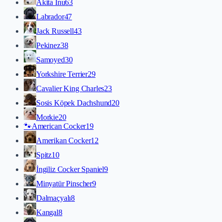
Akita İnu
63
Labrador
47
Jack Russell
43
Pekinez
38
Samoyed
30
Yorkshire Terrier
29
Cavalier King Charles
23
Sosis Köpek Dachshund
20
Morkie
20
🐾
American Cocker
19
Amerikan Cocker
12
Spitz
10
İngiliz Cocker Spaniel
9
Minyatür Pinscher
9
Dalmaçyalı
8
Kangal
8