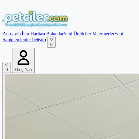
Anasayfa
İlan Haritası
Bakıcılar
Yeni
Üreticiler
Veterinerler
Yeni
Sahiplenilenler
İletişim
0
0
Giriş Yap