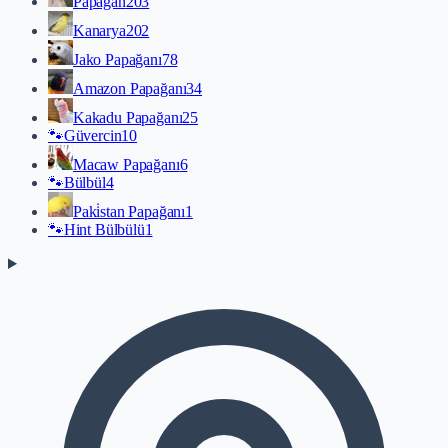
Papağan
203
Kanarya
202
Jako Papağanı
78
Amazon Papağanı
34
Kakadu Papağanı
25
🐾
Güvercin
10
Macaw Papağanı
6
🐾
Bülbül
4
Paki̇stan Papağanı
1
🐾
Hint Bülbülü
1