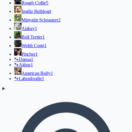
Rough Collie
5
İngiliz Bulldog
4
Minyatür Schnauzer
2
Alabay
1
Bull Terrier
1
Welsh Corgi
1
Pincher
1
🐾
Danua
1
🐾
Akbaş
1
American Bully
1
🐾
Labradoodle
1