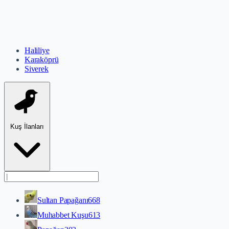
Haliliye
Karaköprü
Siverek
Kuş İlanları
Sultan Papağanı
668
Muhabbet Kuşu
613