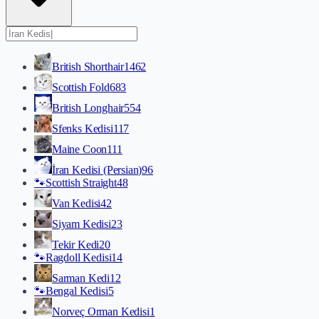
British Shorthair
1462
Scottish Fold
683
British Longhair
554
Sfenks Kedisi
117
Maine Coon
111
İran Kedisi (Persian)
96
🐾
Scottish Straight
48
Van Kedisi
42
Siyam Kedisi
23
Tekir Kedi
20
🐾
Ragdoll Kedisi
14
Sarman Kedi
12
🐾
Bengal Kedisi
5
Norveç Orman Kedisi
1