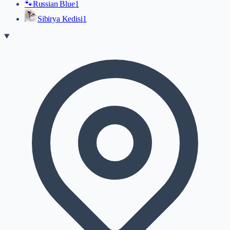
🐾
Russian Blue
1
Sibirya Kedisi
1