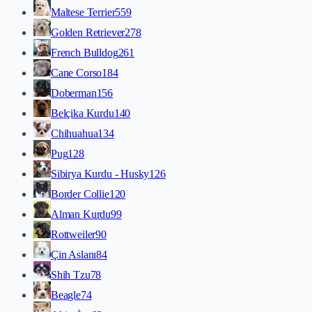
Maltese Terrier
559
Golden Retriever
278
French Bulldog
261
Cane Corso
184
Doberman
156
Belçika Kurdu
140
Chihuahua
134
Pug
128
Sibirya Kurdu - Husky
126
Border Collie
120
Alman Kurdu
99
Rottweiler
90
Çin Aslanı
84
Shih Tzu
78
Beagle
74