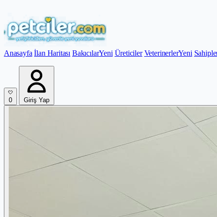
Anasayfa
İlan Haritası
Bakıcılar
Yeni
Üreticiler
Veterinerler
Yeni
Sahiple
0
Giriş Yap