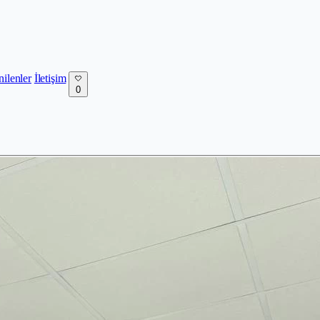
nilenler
İletişim
0