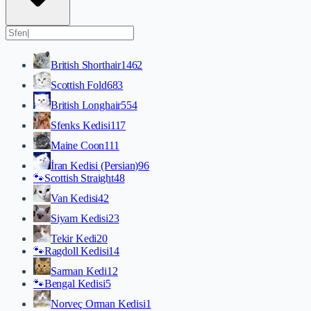
British Shorthair
1462
Scottish Fold
683
British Longhair
554
Sfenks Kedisi
117
Maine Coon
111
İran Kedisi (Persian)
96
🐾
Scottish Straight
48
Van Kedisi
42
Siyam Kedisi
23
Tekir Kedi
20
🐾
Ragdoll Kedisi
14
Sarman Kedi
12
🐾
Bengal Kedisi
5
Norveç Orman Kedisi
1