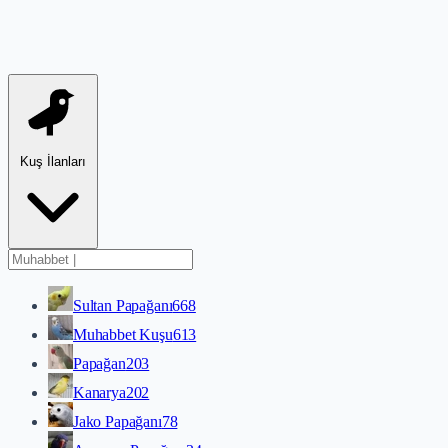
Kuş İlanları
Sultan Papağanı
668
Muhabbet Kuşu
613
Papağan
203
Kanarya
202
Jako Papağanı
78