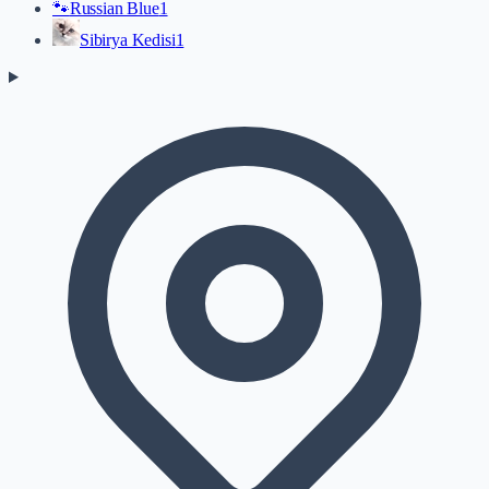
🐾
Russian Blue
1
Sibirya Kedisi
1