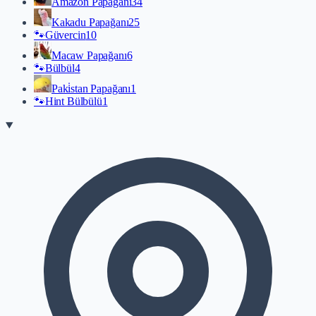
Amazon Papağanı
34
Kakadu Papağanı
25
🐾
Güvercin
10
Macaw Papağanı
6
🐾
Bülbül
4
Paki̇stan Papağanı
1
🐾
Hint Bülbülü
1