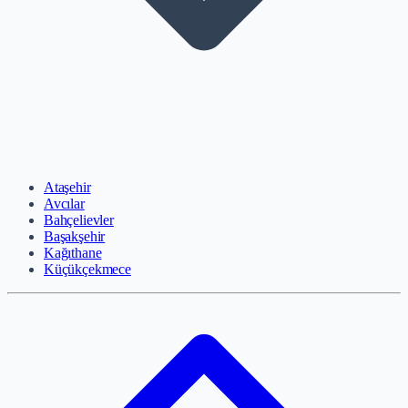
Ataşehir
Avcılar
Bahçelievler
Başakşehir
Kağıthane
Küçükçekmece