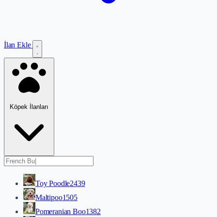
İlan Ekle
Köpek İlanları
Toy Poodle
2439
Maltipoo
1505
Pomeranian Boo
1382