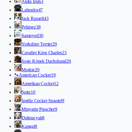
Akita İnu
63
Labrador
47
Jack Russell
43
Pekinez
38
Samoyed
30
Yorkshire Terrier
29
Cavalier King Charles
23
Sosis Köpek Dachshund
20
Morkie
20
🐾
American Cocker
19
Amerikan Cocker
12
Spitz
10
İngiliz Cocker Spaniel
9
Minyatür Pinscher
9
Dalmaçyalı
8
Kangal
8