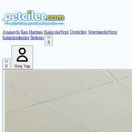
Anasayfa
İlan Haritası
Bakıcılar
Yeni
Üreticiler
Veterinerler
Yeni
Sahiplenilenler
İletişim
0
0
Giriş Yap