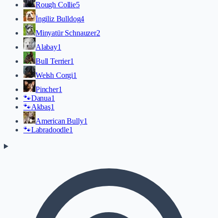
Rough Collie
5
İngiliz Bulldog
4
Minyatür Schnauzer
2
Alabay
1
Bull Terrier
1
Welsh Corgi
1
Pincher
1
🐾
Danua
1
🐾
Akbaş
1
American Bully
1
🐾
Labradoodle
1