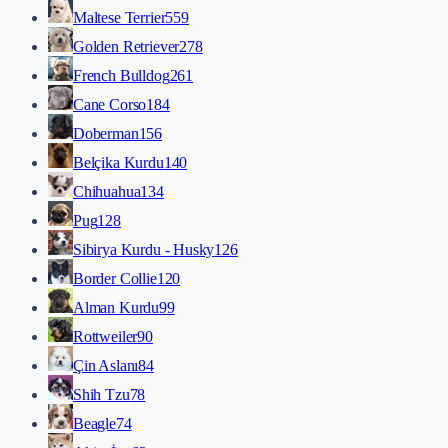
Maltese Terrier
559
Golden Retriever
278
French Bulldog
261
Cane Corso
184
Doberman
156
Belçika Kurdu
140
Chihuahua
134
Pug
128
Sibirya Kurdu - Husky
126
Border Collie
120
Alman Kurdu
99
Rottweiler
90
Çin Aslanı
84
Shih Tzu
78
Beagle
74