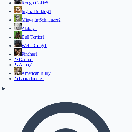
Rough Collie
5
İngiliz Bulldog
4
Minyatür Schnauzer
2
Alabay
1
Bull Terrier
1
Welsh Corgi
1
Pincher
1
🐾
Danua
1
🐾
Akbaş
1
American Bully
1
🐾
Labradoodle
1