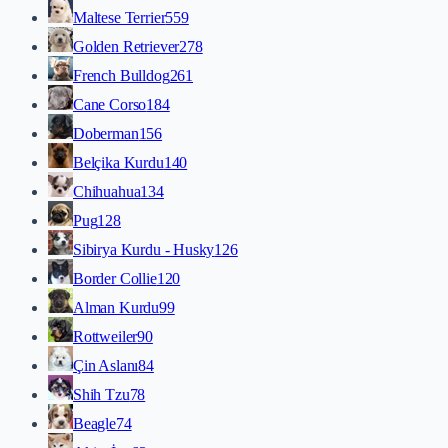
Maltese Terrier
559
Golden Retriever
278
French Bulldog
261
Cane Corso
184
Doberman
156
Belçika Kurdu
140
Chihuahua
134
Pug
128
Sibirya Kurdu - Husky
126
Border Collie
120
Alman Kurdu
99
Rottweiler
90
Çin Aslanı
84
Shih Tzu
78
Beagle
74