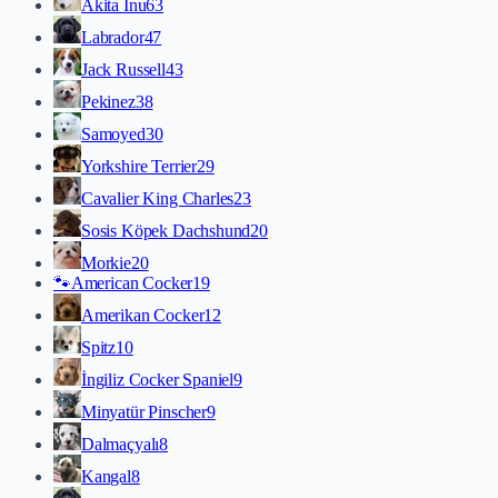
Akita İnu
63
Labrador
47
Jack Russell
43
Pekinez
38
Samoyed
30
Yorkshire Terrier
29
Cavalier King Charles
23
Sosis Köpek Dachshund
20
Morkie
20
🐾
American Cocker
19
Amerikan Cocker
12
Spitz
10
İngiliz Cocker Spaniel
9
Minyatür Pinscher
9
Dalmaçyalı
8
Kangal
8