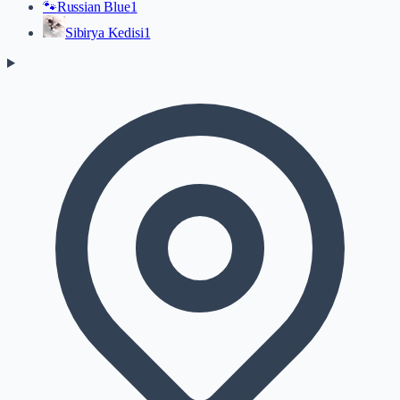
🐾
Russian Blue
1
Sibirya Kedisi
1