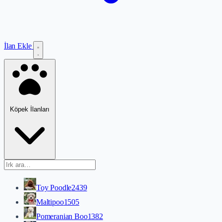
İlan Ekle
Köpek İlanları
Toy Poodle
2439
Maltipoo
1505
Pomeranian Boo
1382