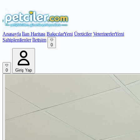
Anasayfa
İlan Haritası
Bakıcılar
Yeni
Üreticiler
Veterinerler
Yeni
Sahiplenilenler
İletişim
0
0
Giriş Yap