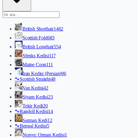
British Shorthair
1462
Scottish Fold
683
British Longhair
554
Sfenks Kedisi
117
Maine Coon
111
İran Kedisi (Persian)
96
🐾
Scottish Straight
48
Van Kedisi
42
Siyam Kedisi
23
Tekir Kedi
20
🐾
Ragdoll Kedisi
14
Sarman Kedi
12
🐾
Bengal Kedisi
5
Norveç Orman Kedisi
1