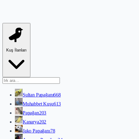
Kuş İlanları
Sultan Papağanı
668
Muhabbet Kuşu
613
Papağan
203
Kanarya
202
Jako Papağanı
78