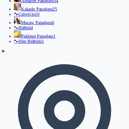
Amazon Papağanı
34
Kakadu Papağanı
25
🐾
Güvercin
10
Macaw Papağanı
6
🐾
Bülbül
4
Paki̇stan Papağanı
1
🐾
Hint Bülbülü
1