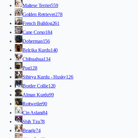
Maltese Terrier
559
Golden Retriever
278
French Bulldog
261
Cane Corso
184
Doberman
156
Belçika Kurdu
140
Chihuahua
134
Pug
128
Sibirya Kurdu - Husky
126
Border Collie
120
Alman Kurdu
99
Rottweiler
90
Çin Aslanı
84
Shih Tzu
78
Beagle
74