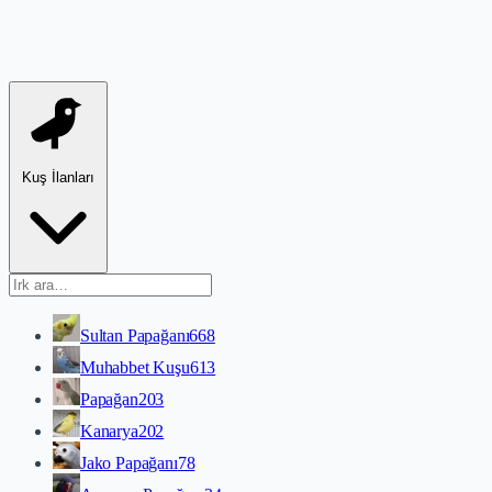
Kuş İlanları
Sultan Papağanı
668
Muhabbet Kuşu
613
Papağan
203
Kanarya
202
Jako Papağanı
78