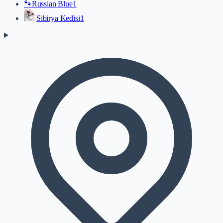
🐾
Russian Blue
1
Sibirya Kedisi
1