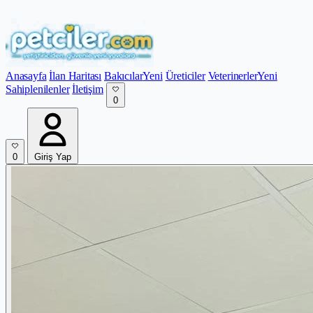
Anasayfa
İlan Haritası
Bakıcılar
Yeni
Üreticiler
Veterinerler
Yeni
Sahiplenilenler
İletişim
0
0
Giriş Yap