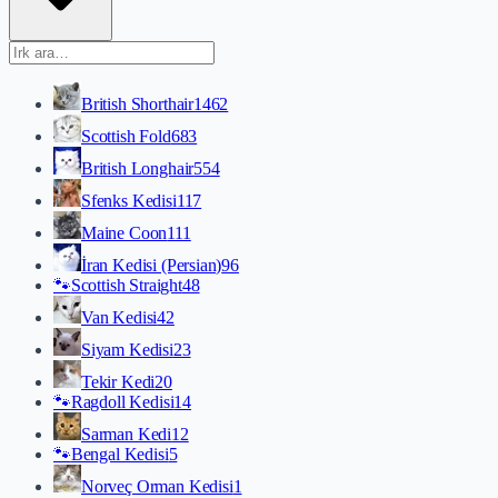
British Shorthair
1462
Scottish Fold
683
British Longhair
554
Sfenks Kedisi
117
Maine Coon
111
İran Kedisi (Persian)
96
🐾
Scottish Straight
48
Van Kedisi
42
Siyam Kedisi
23
Tekir Kedi
20
🐾
Ragdoll Kedisi
14
Sarman Kedi
12
🐾
Bengal Kedisi
5
Norveç Orman Kedisi
1