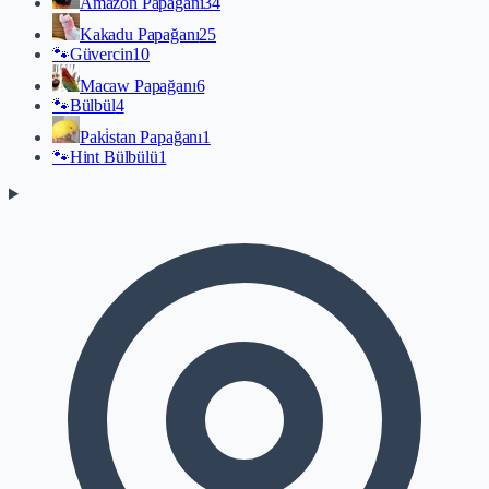
Amazon Papağanı
34
Kakadu Papağanı
25
🐾
Güvercin
10
Macaw Papağanı
6
🐾
Bülbül
4
Paki̇stan Papağanı
1
🐾
Hint Bülbülü
1