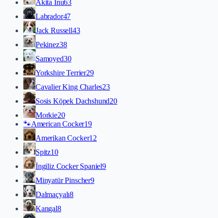
Akita İnu
63
Labrador
47
Jack Russell
43
Pekinez
38
Samoyed
30
Yorkshire Terrier
29
Cavalier King Charles
23
Sosis Köpek Dachshund
20
Morkie
20
🐾
American Cocker
19
Amerikan Cocker
12
Spitz
10
İngiliz Cocker Spaniel
9
Minyatür Pinscher
9
Dalmaçyalı
8
Kangal
8