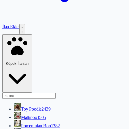
İlan Ekle
Köpek İlanları
Toy Poodle
2439
Maltipoo
1505
Pomeranian Boo
1382