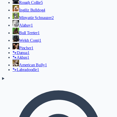
Rough Collie
5
İngiliz Bulldog
4
Minyatür Schnauzer
2
Alabay
1
Bull Terrier
1
Welsh Corgi
1
Pincher
1
🐾
Danua
1
🐾
Akbaş
1
American Bully
1
🐾
Labradoodle
1