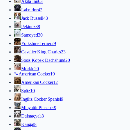
Akita İnu
63
Labrador
47
Jack Russell
43
Pekinez
38
Samoyed
30
Yorkshire Terrier
29
Cavalier King Charles
23
Sosis Köpek Dachshund
20
Morkie
20
🐾
American Cocker
19
Amerikan Cocker
12
Spitz
10
İngiliz Cocker Spaniel
9
Minyatür Pinscher
9
Dalmaçyalı
8
Kangal
8