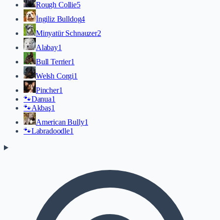
Rough Collie
5
İngiliz Bulldog
4
Minyatür Schnauzer
2
Alabay
1
Bull Terrier
1
Welsh Corgi
1
Pincher
1
🐾
Danua
1
🐾
Akbaş
1
American Bully
1
🐾
Labradoodle
1