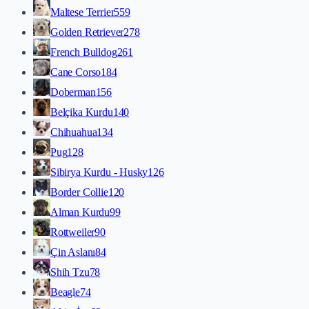
Maltese Terrier
559
Golden Retriever
278
French Bulldog
261
Cane Corso
184
Doberman
156
Belçika Kurdu
140
Chihuahua
134
Pug
128
Sibirya Kurdu - Husky
126
Border Collie
120
Alman Kurdu
99
Rottweiler
90
Çin Aslanı
84
Shih Tzu
78
Beagle
74