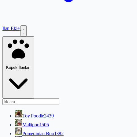
İlan Ekle
Köpek İlanları
Toy Poodle
2439
Maltipoo
1505
Pomeranian Boo
1382