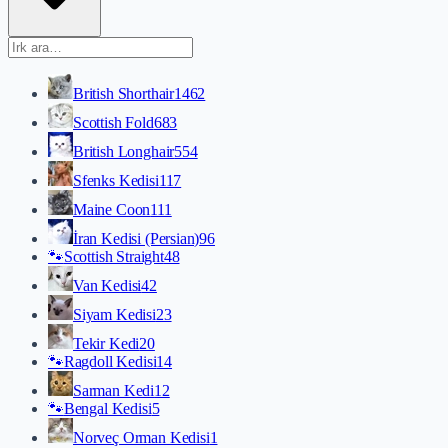
British Shorthair
1462
Scottish Fold
683
British Longhair
554
Sfenks Kedisi
117
Maine Coon
111
İran Kedisi (Persian)
96
🐾
Scottish Straight
48
Van Kedisi
42
Siyam Kedisi
23
Tekir Kedi
20
🐾
Ragdoll Kedisi
14
Sarman Kedi
12
🐾
Bengal Kedisi
5
Norveç Orman Kedisi
1