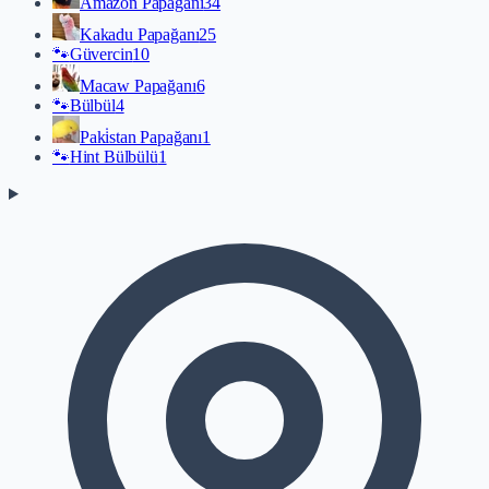
Amazon Papağanı
34
Kakadu Papağanı
25
🐾
Güvercin
10
Macaw Papağanı
6
🐾
Bülbül
4
Paki̇stan Papağanı
1
🐾
Hint Bülbülü
1