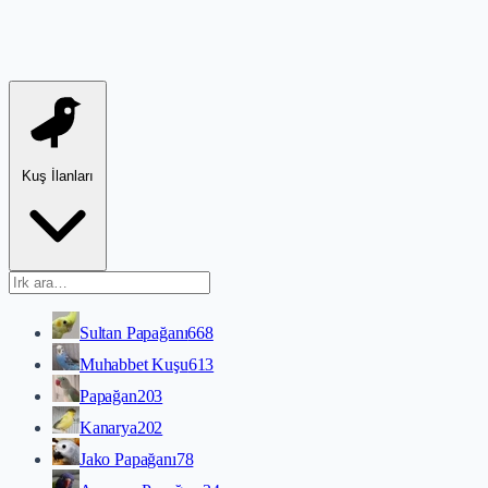
Kuş İlanları
Sultan Papağanı
668
Muhabbet Kuşu
613
Papağan
203
Kanarya
202
Jako Papağanı
78