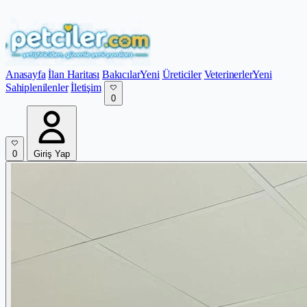
Anasayfa
İlan Haritası
Bakıcılar
Yeni
Üreticiler
Veterinerler
Yeni
Sahiplenilenler
İletişim
0
0
Giriş Yap