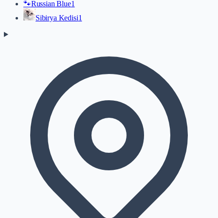
🐾
Russian Blue
1
Sibirya Kedisi
1