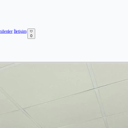
nilenler
İletişim
0