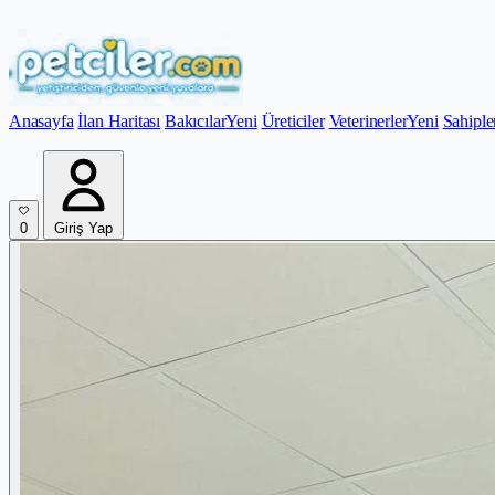
Anasayfa
İlan Haritası
Bakıcılar
Yeni
Üreticiler
Veterinerler
Yeni
Sahiple
0
Giriş Yap