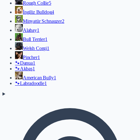
Rough Collie
5
İngiliz Bulldog
4
Minyatür Schnauzer
2
Alabay
1
Bull Terrier
1
Welsh Corgi
1
Pincher
1
🐾
Danua
1
🐾
Akbaş
1
American Bully
1
🐾
Labradoodle
1