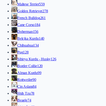
Maltese Terrier
559
Golden Retriever
278
French Bulldog
261
Cane Corso
184
Doberman
156
Belçika Kurdu
140
Chihuahua
134
Pug
128
Sibirya Kurdu - Husky
126
Border Collie
120
Alman Kurdu
99
Rottweiler
90
Çin Aslanı
84
Shih Tzu
78
Beagle
74