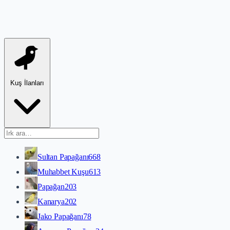
Kuş İlanları
Sultan Papağanı
668
Muhabbet Kuşu
613
Papağan
203
Kanarya
202
Jako Papağanı
78