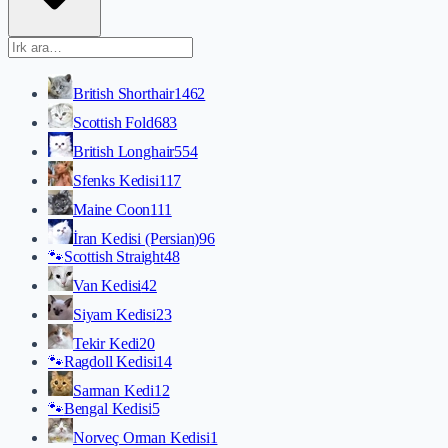
British Shorthair
1462
Scottish Fold
683
British Longhair
554
Sfenks Kedisi
117
Maine Coon
111
İran Kedisi (Persian)
96
🐾
Scottish Straight
48
Van Kedisi
42
Siyam Kedisi
23
Tekir Kedi
20
🐾
Ragdoll Kedisi
14
Sarman Kedi
12
🐾
Bengal Kedisi
5
Norveç Orman Kedisi
1