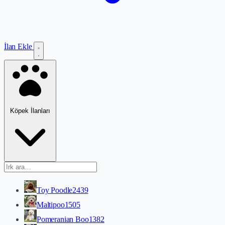
İlan Ekle
Köpek İlanları
Toy Poodle
2439
Maltipoo
1505
Pomeranian Boo
1382