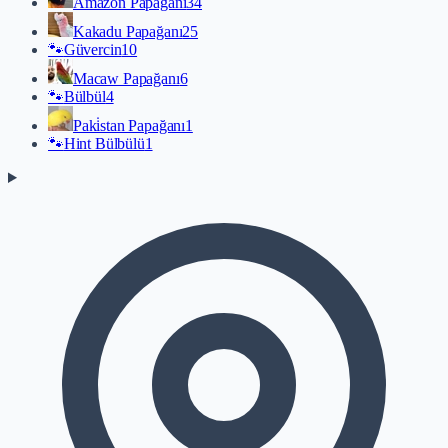
Amazon Papağanı
34
Kakadu Papağanı
25
🐾
Güvercin
10
Macaw Papağanı
6
🐾
Bülbül
4
Paki̇stan Papağanı
1
🐾
Hint Bülbülü
1