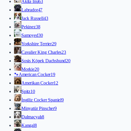
Akita İnu
63
Labrador
47
Jack Russell
43
Pekinez
38
Samoyed
30
Yorkshire Terrier
29
Cavalier King Charles
23
Sosis Köpek Dachshund
20
Morkie
20
🐾
American Cocker
19
Amerikan Cocker
12
Spitz
10
İngiliz Cocker Spaniel
9
Minyatür Pinscher
9
Dalmaçyalı
8
Kangal
8