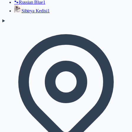
🐾
Russian Blue
1
Sibirya Kedisi
1