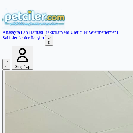
Anasayfa
İlan Haritası
Bakıcılar
Yeni
Üreticiler
Veterinerler
Yeni
Sahiplenilenler
İletişim
0
0
Giriş Yap