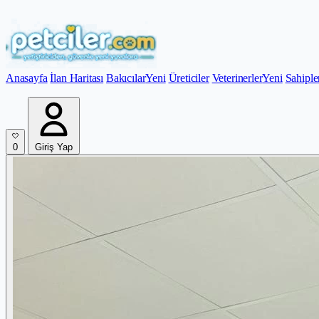
Anasayfa
İlan Haritası
Bakıcılar
Yeni
Üreticiler
Veterinerler
Yeni
Sahiple
0
Giriş Yap