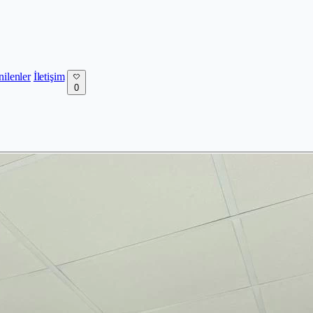
nilenler
İletişim
0