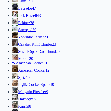
Akita İnu
63
Labrador
47
Jack Russell
43
Pekinez
38
Samoyed
30
Yorkshire Terrier
29
Cavalier King Charles
23
Sosis Köpek Dachshund
20
Morkie
20
🐾
American Cocker
19
Amerikan Cocker
12
Spitz
10
İngiliz Cocker Spaniel
9
Minyatür Pinscher
9
Dalmaçyalı
8
Kangal
8