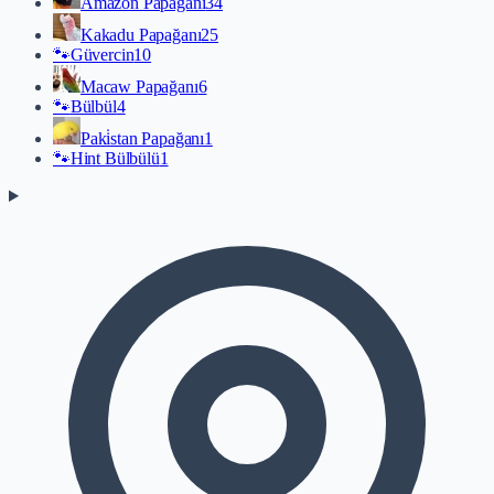
Amazon Papağanı
34
Kakadu Papağanı
25
🐾
Güvercin
10
Macaw Papağanı
6
🐾
Bülbül
4
Paki̇stan Papağanı
1
🐾
Hint Bülbülü
1