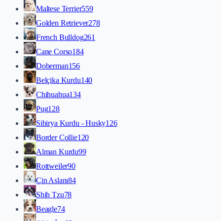
Maltese Terrier
559
Golden Retriever
278
French Bulldog
261
Cane Corso
184
Doberman
156
Belçika Kurdu
140
Chihuahua
134
Pug
128
Sibirya Kurdu - Husky
126
Border Collie
120
Alman Kurdu
99
Rottweiler
90
Çin Aslanı
84
Shih Tzu
78
Beagle
74