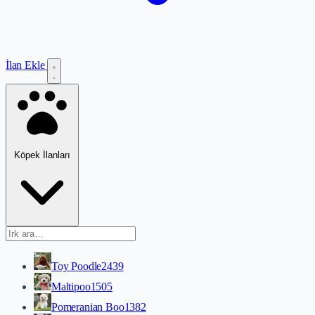
İlan Ekle
Köpek İlanları
Toy Poodle
2439
Maltipoo
1505
Pomeranian Boo
1382