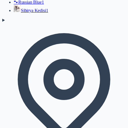
🐾
Russian Blue
1
Sibirya Kedisi
1