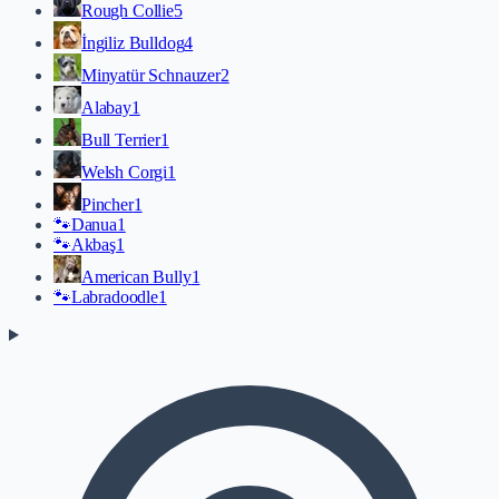
Rough Collie
5
İngiliz Bulldog
4
Minyatür Schnauzer
2
Alabay
1
Bull Terrier
1
Welsh Corgi
1
Pincher
1
🐾
Danua
1
🐾
Akbaş
1
American Bully
1
🐾
Labradoodle
1