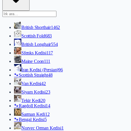
British Shorthair
1462
Scottish Fold
683
British Longhair
554
Sfenks Kedisi
117
Maine Coon
111
İran Kedisi (Persian)
96
🐾
Scottish Straight
48
Van Kedisi
42
Siyam Kedisi
23
Tekir Kedi
20
🐾
Ragdoll Kedisi
14
Sarman Kedi
12
🐾
Bengal Kedisi
5
Norveç Orman Kedisi
1