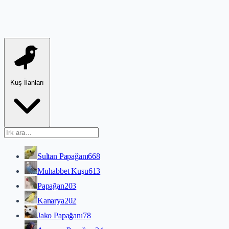
Kuş İlanları
Sultan Papağanı
668
Muhabbet Kuşu
613
Papağan
203
Kanarya
202
Jako Papağanı
78