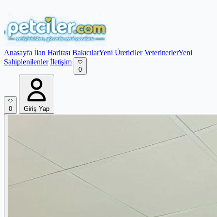
Anasayfa
İlan Haritası
Bakıcılar
Yeni
Üreticiler
Veterinerler
Yeni
Sahiplenilenler
İletişim
0
0
Giriş Yap