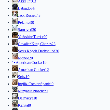
Akita İnu
63
Labrador
47
Jack Russell
43
Pekinez
38
Samoyed
30
Yorkshire Terrier
29
Cavalier King Charles
23
Sosis Köpek Dachshund
20
Morkie
20
🐾
American Cocker
19
Amerikan Cocker
12
Spitz
10
İngiliz Cocker Spaniel
9
Minyatür Pinscher
9
Dalmaçyalı
8
Kangal
8