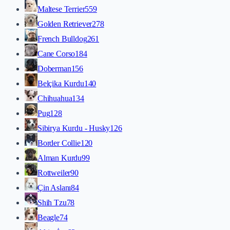
Maltese Terrier
559
Golden Retriever
278
French Bulldog
261
Cane Corso
184
Doberman
156
Belçika Kurdu
140
Chihuahua
134
Pug
128
Sibirya Kurdu - Husky
126
Border Collie
120
Alman Kurdu
99
Rottweiler
90
Çin Aslanı
84
Shih Tzu
78
Beagle
74