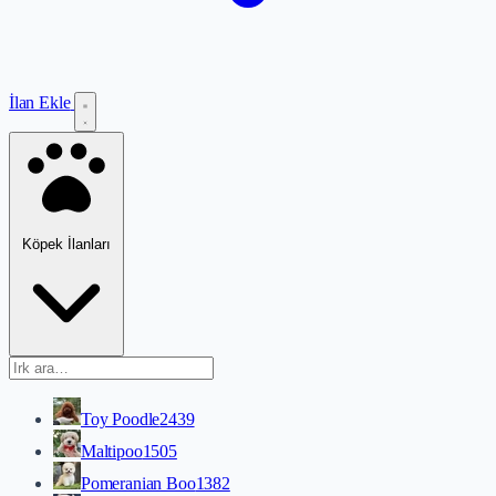
İlan Ekle
Köpek İlanları
Toy Poodle
2439
Maltipoo
1505
Pomeranian Boo
1382