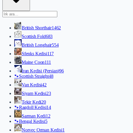
British Shorthair
1462
Scottish Fold
683
British Longhair
554
Sfenks Kedisi
117
Maine Coon
111
İran Kedisi (Persian)
96
🐾
Scottish Straight
48
Van Kedisi
42
Siyam Kedisi
23
Tekir Kedi
20
🐾
Ragdoll Kedisi
14
Sarman Kedi
12
🐾
Bengal Kedisi
5
Norveç Orman Kedisi
1