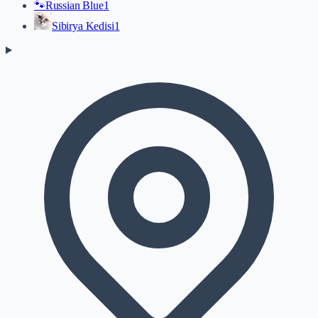
🐾
Russian Blue
1
Sibirya Kedisi
1