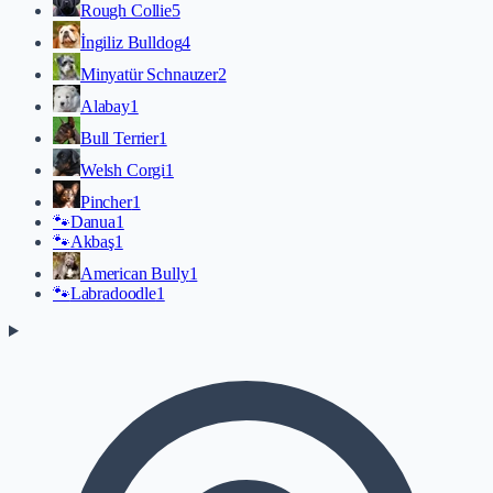
Rough Collie
5
İngiliz Bulldog
4
Minyatür Schnauzer
2
Alabay
1
Bull Terrier
1
Welsh Corgi
1
Pincher
1
🐾
Danua
1
🐾
Akbaş
1
American Bully
1
🐾
Labradoodle
1