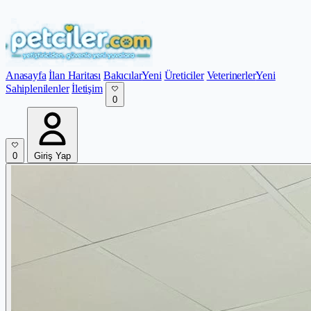
Anasayfa
İlan Haritası
Bakıcılar
Yeni
Üreticiler
Veterinerler
Yeni
Sahiplenilenler
İletişim
0
0
Giriş Yap