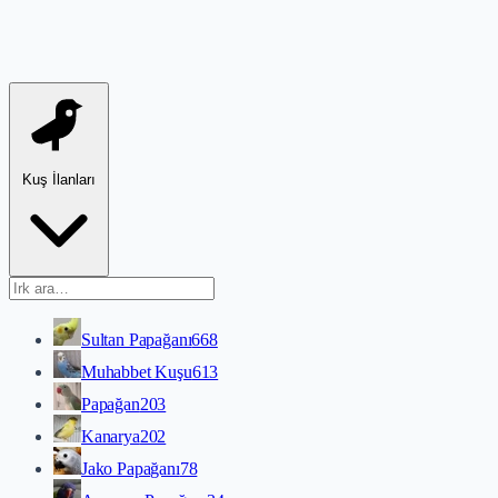
Kuş İlanları
Sultan Papağanı
668
Muhabbet Kuşu
613
Papağan
203
Kanarya
202
Jako Papağanı
78