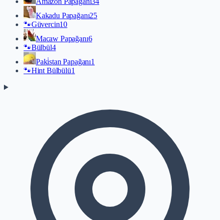
Amazon Papağanı
34
Kakadu Papağanı
25
🐾
Güvercin
10
Macaw Papağanı
6
🐾
Bülbül
4
Paki̇stan Papağanı
1
🐾
Hint Bülbülü
1