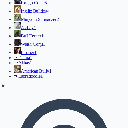
Rough Collie
5
İngiliz Bulldog
4
Minyatür Schnauzer
2
Alabay
1
Bull Terrier
1
Welsh Corgi
1
Pincher
1
🐾
Danua
1
🐾
Akbaş
1
American Bully
1
🐾
Labradoodle
1