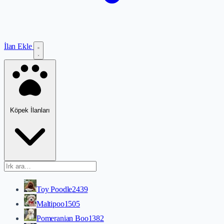
İlan Ekle
Köpek İlanları
Toy Poodle
2439
Maltipoo
1505
Pomeranian Boo
1382