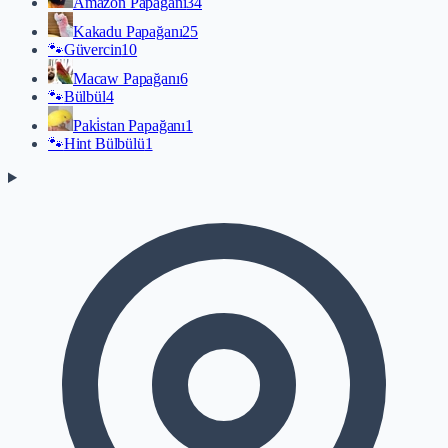
Amazon Papağanı
34
Kakadu Papağanı
25
🐾
Güvercin
10
Macaw Papağanı
6
🐾
Bülbül
4
Paki̇stan Papağanı
1
🐾
Hint Bülbülü
1