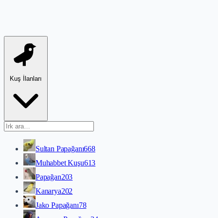
Kuş İlanları
Sultan Papağanı
668
Muhabbet Kuşu
613
Papağan
203
Kanarya
202
Jako Papağanı
78