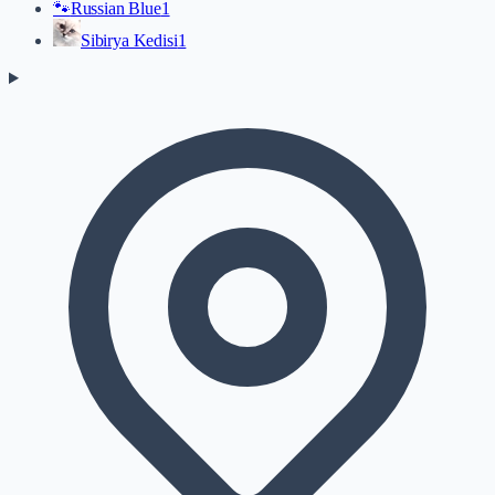
🐾
Russian Blue
1
Sibirya Kedisi
1