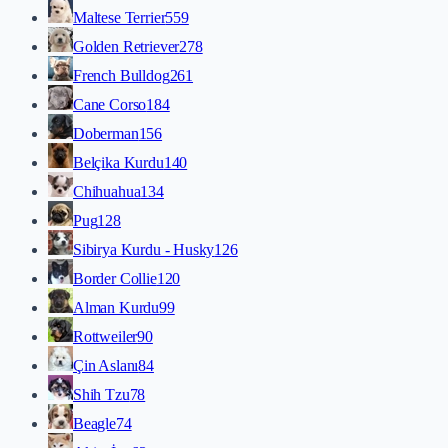
Maltese Terrier
559
Golden Retriever
278
French Bulldog
261
Cane Corso
184
Doberman
156
Belçika Kurdu
140
Chihuahua
134
Pug
128
Sibirya Kurdu - Husky
126
Border Collie
120
Alman Kurdu
99
Rottweiler
90
Çin Aslanı
84
Shih Tzu
78
Beagle
74