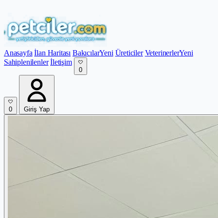
Anasayfa
İlan Haritası
Bakıcılar
Yeni
Üreticiler
Veterinerler
Yeni
Sahiplenilenler
İletişim
0
0
Giriş Yap