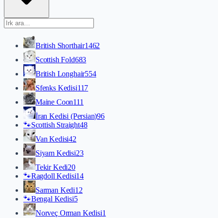
British Shorthair
1462
Scottish Fold
683
British Longhair
554
Sfenks Kedisi
117
Maine Coon
111
İran Kedisi (Persian)
96
🐾
Scottish Straight
48
Van Kedisi
42
Siyam Kedisi
23
Tekir Kedi
20
🐾
Ragdoll Kedisi
14
Sarman Kedi
12
🐾
Bengal Kedisi
5
Norveç Orman Kedisi
1