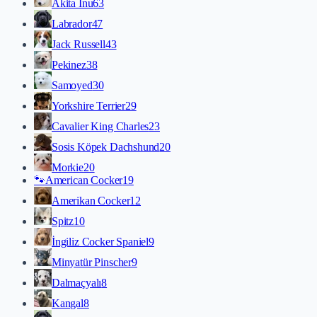
Akita İnu
63
Labrador
47
Jack Russell
43
Pekinez
38
Samoyed
30
Yorkshire Terrier
29
Cavalier King Charles
23
Sosis Köpek Dachshund
20
Morkie
20
🐾
American Cocker
19
Amerikan Cocker
12
Spitz
10
İngiliz Cocker Spaniel
9
Minyatür Pinscher
9
Dalmaçyalı
8
Kangal
8