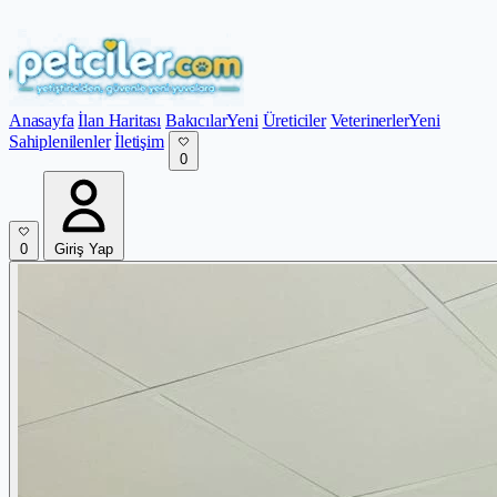
Anasayfa
İlan Haritası
Bakıcılar
Yeni
Üreticiler
Veterinerler
Yeni
Sahiplenilenler
İletişim
0
0
Giriş Yap