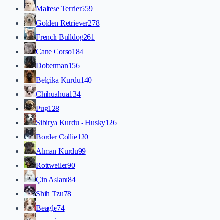
Maltese Terrier
559
Golden Retriever
278
French Bulldog
261
Cane Corso
184
Doberman
156
Belçika Kurdu
140
Chihuahua
134
Pug
128
Sibirya Kurdu - Husky
126
Border Collie
120
Alman Kurdu
99
Rottweiler
90
Çin Aslanı
84
Shih Tzu
78
Beagle
74