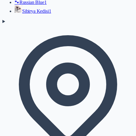
🐾
Russian Blue
1
Sibirya Kedisi
1