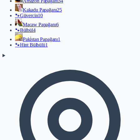
Amazon Papağanı
34
Kakadu Papağanı
25
🐾
Güvercin
10
Macaw Papağanı
6
🐾
Bülbül
4
Paki̇stan Papağanı
1
🐾
Hint Bülbülü
1