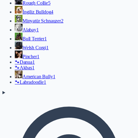
Rough Collie
5
İngiliz Bulldog
4
Minyatür Schnauzer
2
Alabay
1
Bull Terrier
1
Welsh Corgi
1
Pincher
1
🐾
Danua
1
🐾
Akbaş
1
American Bully
1
🐾
Labradoodle
1