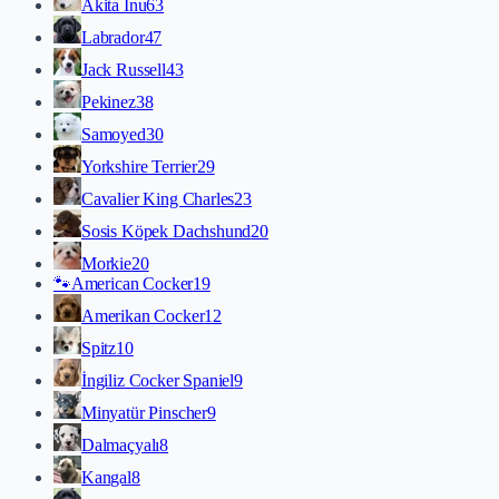
Akita İnu
63
Labrador
47
Jack Russell
43
Pekinez
38
Samoyed
30
Yorkshire Terrier
29
Cavalier King Charles
23
Sosis Köpek Dachshund
20
Morkie
20
🐾
American Cocker
19
Amerikan Cocker
12
Spitz
10
İngiliz Cocker Spaniel
9
Minyatür Pinscher
9
Dalmaçyalı
8
Kangal
8