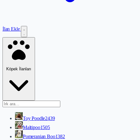
İlan Ekle
Köpek İlanları
Toy Poodle
2439
Maltipoo
1505
Pomeranian Boo
1382