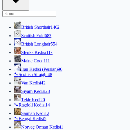
British Shorthair
1462
Scottish Fold
683
British Longhair
554
Sfenks Kedisi
117
Maine Coon
111
İran Kedisi (Persian)
96
🐾
Scottish Straight
48
Van Kedisi
42
Siyam Kedisi
23
Tekir Kedi
20
🐾
Ragdoll Kedisi
14
Sarman Kedi
12
🐾
Bengal Kedisi
5
Norveç Orman Kedisi
1