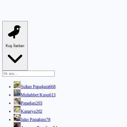
Kuş İlanları
Sultan Papağanı
668
Muhabbet Kuşu
613
Papağan
203
Kanarya
202
Jako Papağanı
78