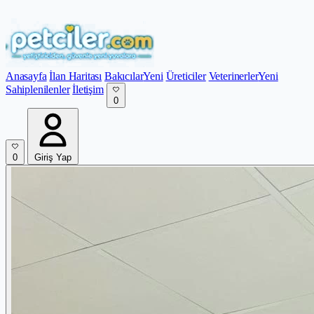
Anasayfa
İlan Haritası
Bakıcılar
Yeni
Üreticiler
Veterinerler
Yeni
Sahiplenilenler
İletişim
0
0
Giriş Yap