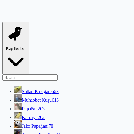
Kuş İlanları
Sultan Papağanı
668
Muhabbet Kuşu
613
Papağan
203
Kanarya
202
Jako Papağanı
78