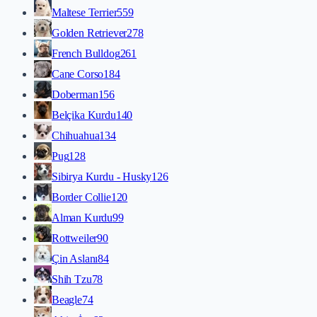
Maltese Terrier
559
Golden Retriever
278
French Bulldog
261
Cane Corso
184
Doberman
156
Belçika Kurdu
140
Chihuahua
134
Pug
128
Sibirya Kurdu - Husky
126
Border Collie
120
Alman Kurdu
99
Rottweiler
90
Çin Aslanı
84
Shih Tzu
78
Beagle
74