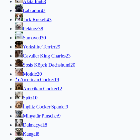
Akita İnu
63
Labrador
47
Jack Russell
43
Pekinez
38
Samoyed
30
Yorkshire Terrier
29
Cavalier King Charles
23
Sosis Köpek Dachshund
20
Morkie
20
🐾
American Cocker
19
Amerikan Cocker
12
Spitz
10
İngiliz Cocker Spaniel
9
Minyatür Pinscher
9
Dalmaçyalı
8
Kangal
8