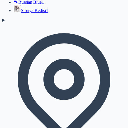
🐾
Russian Blue
1
Sibirya Kedisi
1