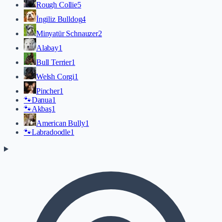
Rough Collie
5
İngiliz Bulldog
4
Minyatür Schnauzer
2
Alabay
1
Bull Terrier
1
Welsh Corgi
1
Pincher
1
🐾
Danua
1
🐾
Akbaş
1
American Bully
1
🐾
Labradoodle
1