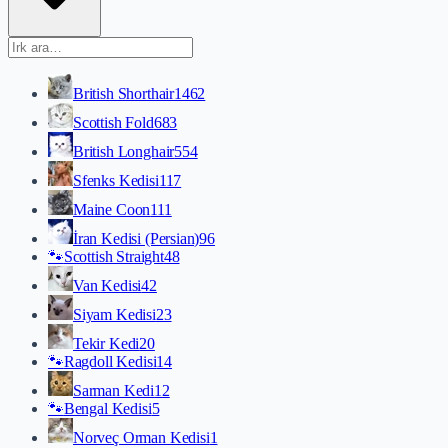
British Shorthair
1462
Scottish Fold
683
British Longhair
554
Sfenks Kedisi
117
Maine Coon
111
İran Kedisi (Persian)
96
🐾
Scottish Straight
48
Van Kedisi
42
Siyam Kedisi
23
Tekir Kedi
20
🐾
Ragdoll Kedisi
14
Sarman Kedi
12
🐾
Bengal Kedisi
5
Norveç Orman Kedisi
1