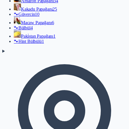
Amazon Papağanı
34
Kakadu Papağanı
25
🐾
Güvercin
10
Macaw Papağanı
6
🐾
Bülbül
4
Paki̇stan Papağanı
1
🐾
Hint Bülbülü
1