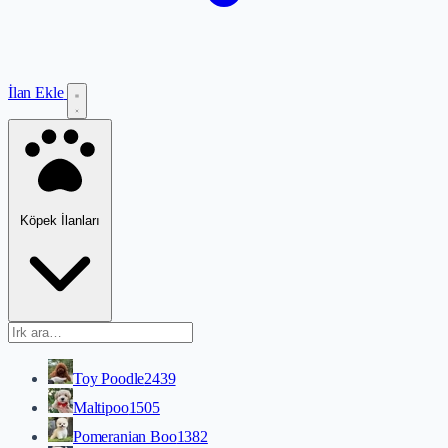
İlan Ekle
Köpek İlanları
Toy Poodle
2439
Maltipoo
1505
Pomeranian Boo
1382