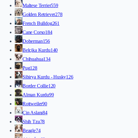
Maltese Terrier
559
Golden Retriever
278
French Bulldog
261
Cane Corso
184
Doberman
156
Belçika Kurdu
140
Chihuahua
134
Pug
128
Sibirya Kurdu - Husky
126
Border Collie
120
Alman Kurdu
99
Rottweiler
90
Çin Aslanı
84
Shih Tzu
78
Beagle
74