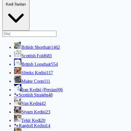
Kedi İlanları
British Shorthair
1462
Scottish Fold
683
British Longhair
554
Sfenks Kedisi
117
Maine Coon
111
İran Kedisi (Persian)
96
🐾
Scottish Straight
48
Van Kedisi
42
Siyam Kedisi
23
Tekir Kedi
20
🐾
Ragdoll Kedisi
14