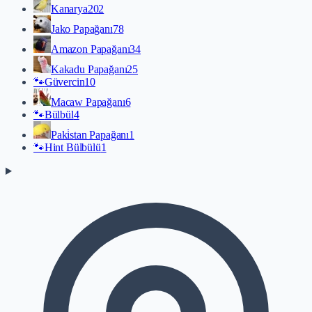
Kanarya
202
Jako Papağanı
78
Amazon Papağanı
34
Kakadu Papağanı
25
🐾
Güvercin
10
Macaw Papağanı
6
🐾
Bülbül
4
Paki̇stan Papağanı
1
🐾
Hint Bülbülü
1