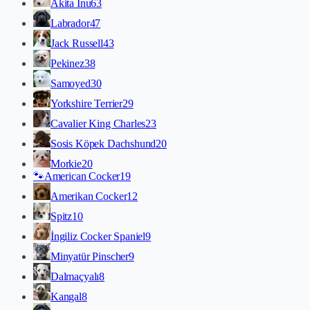
Akita İnu
63
Labrador
47
Jack Russell
43
Pekinez
38
Samoyed
30
Yorkshire Terrier
29
Cavalier King Charles
23
Sosis Köpek Dachshund
20
Morkie
20
🐾
American Cocker
19
Amerikan Cocker
12
Spitz
10
İngiliz Cocker Spaniel
9
Minyatür Pinscher
9
Dalmaçyalı
8
Kangal
8