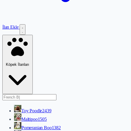
İlan Ekle
Köpek İlanları
Toy Poodle
2439
Maltipoo
1505
Pomeranian Boo
1382