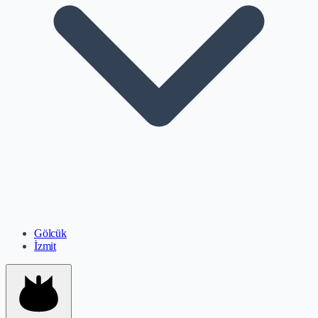
Gölcük
İzmit