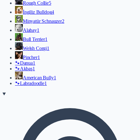
Rough Collie
5
İngiliz Bulldog
4
Minyatür Schnauzer
2
Alabay
1
Bull Terrier
1
Welsh Corgi
1
Pincher
1
🐾
Danua
1
🐾
Akbaş
1
American Bully
1
🐾
Labradoodle
1