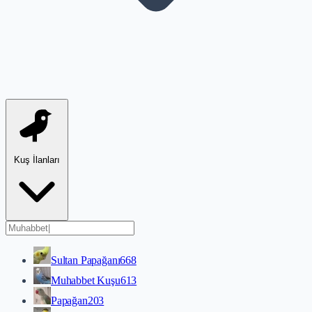
Kuş İlanları
Sultan Papağanı
668
Muhabbet Kuşu
613
Papağan
203