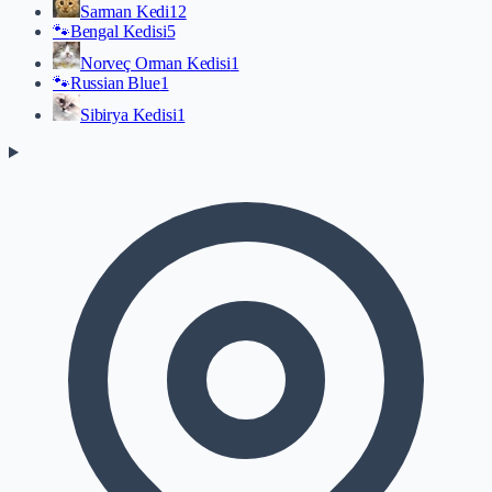
Sarman Kedi
12
🐾
Bengal Kedisi
5
Norveç Orman Kedisi
1
🐾
Russian Blue
1
Sibirya Kedisi
1