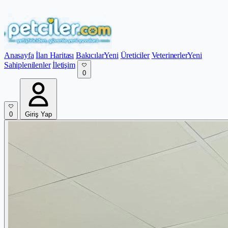
Anasayfa
İlan Haritası
Bakıcılar
Yeni
Üreticiler
Veterinerler
Yeni
Sahiplenilenler
İletişim
0
0
Giriş Yap