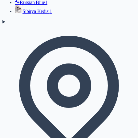
🐾
Russian Blue
1
Sibirya Kedisi
1