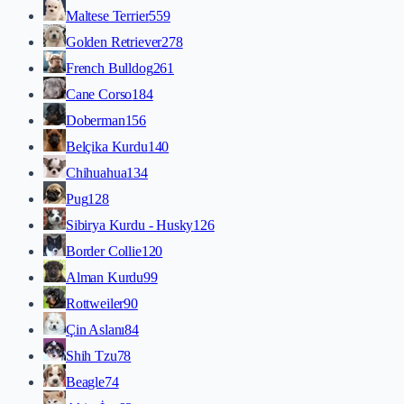
Maltese Terrier
559
Golden Retriever
278
French Bulldog
261
Cane Corso
184
Doberman
156
Belçika Kurdu
140
Chihuahua
134
Pug
128
Sibirya Kurdu - Husky
126
Border Collie
120
Alman Kurdu
99
Rottweiler
90
Çin Aslanı
84
Shih Tzu
78
Beagle
74