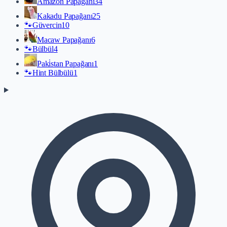
Amazon Papağanı
34
Kakadu Papağanı
25
🐾
Güvercin
10
Macaw Papağanı
6
🐾
Bülbül
4
Paki̇stan Papağanı
1
🐾
Hint Bülbülü
1