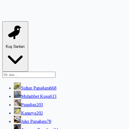
Kuş İlanları
Sultan Papağanı
668
Muhabbet Kuşu
613
Papağan
203
Kanarya
202
Jako Papağanı
78