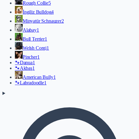
Rough Collie
5
İngiliz Bulldog
4
Minyatür Schnauzer
2
Alabay
1
Bull Terrier
1
Welsh Corgi
1
Pincher
1
🐾
Danua
1
🐾
Akbaş
1
American Bully
1
🐾
Labradoodle
1