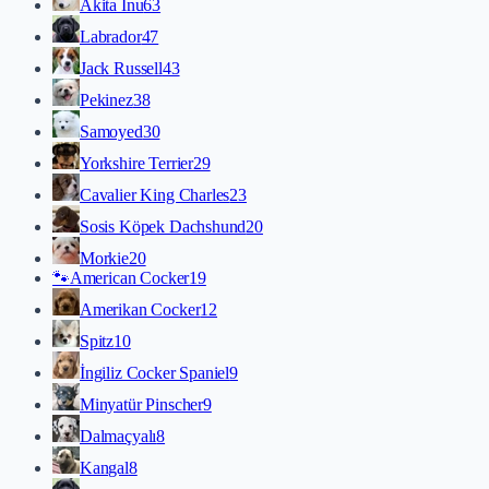
Akita İnu
63
Labrador
47
Jack Russell
43
Pekinez
38
Samoyed
30
Yorkshire Terrier
29
Cavalier King Charles
23
Sosis Köpek Dachshund
20
Morkie
20
🐾
American Cocker
19
Amerikan Cocker
12
Spitz
10
İngiliz Cocker Spaniel
9
Minyatür Pinscher
9
Dalmaçyalı
8
Kangal
8