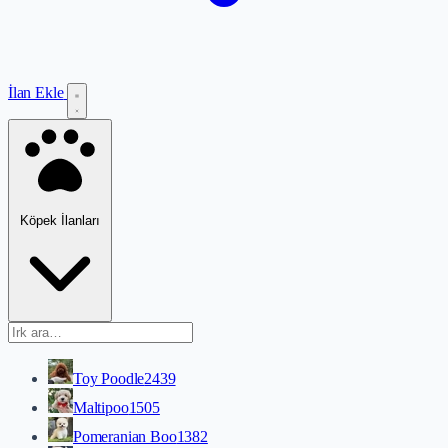
İlan Ekle
Köpek İlanları
Toy Poodle
2439
Maltipoo
1505
Pomeranian Boo
1382