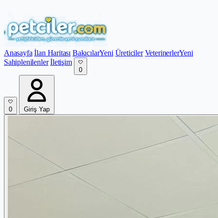
Anasayfa
İlan Haritası
Bakıcılar
Yeni
Üreticiler
Veterinerler
Yeni
Sahiplenilenler
İletişim
0
0
Giriş Yap