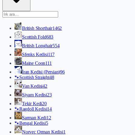
British Shorthair
1462
Scottish Fold
683
British Longhair
554
Sfenks Kedisi
117
Maine Coon
111
İran Kedisi (Persian)
96
🐾
Scottish Straight
48
Van Kedisi
42
Siyam Kedisi
23
Tekir Kedi
20
🐾
Ragdoll Kedisi
14
Sarman Kedi
12
🐾
Bengal Kedisi
5
Norveç Orman Kedisi
1