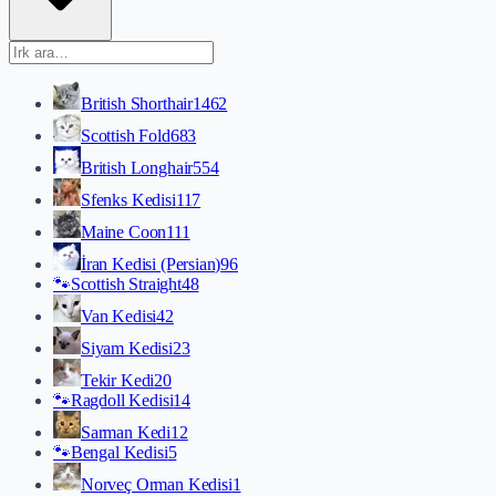
British Shorthair
1462
Scottish Fold
683
British Longhair
554
Sfenks Kedisi
117
Maine Coon
111
İran Kedisi (Persian)
96
🐾
Scottish Straight
48
Van Kedisi
42
Siyam Kedisi
23
Tekir Kedi
20
🐾
Ragdoll Kedisi
14
Sarman Kedi
12
🐾
Bengal Kedisi
5
Norveç Orman Kedisi
1