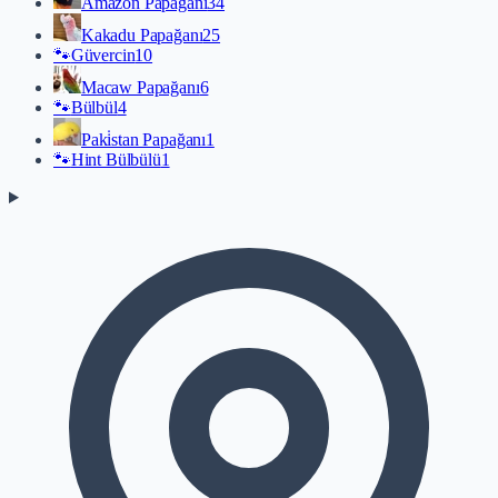
Amazon Papağanı
34
Kakadu Papağanı
25
🐾
Güvercin
10
Macaw Papağanı
6
🐾
Bülbül
4
Paki̇stan Papağanı
1
🐾
Hint Bülbülü
1