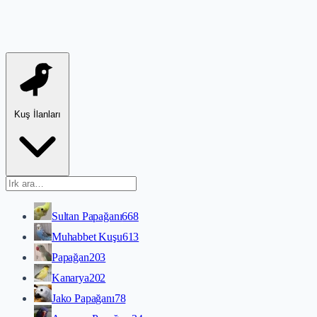
Kuş İlanları
Sultan Papağanı
668
Muhabbet Kuşu
613
Papağan
203
Kanarya
202
Jako Papağanı
78