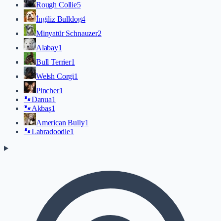
Rough Collie
5
İngiliz Bulldog
4
Minyatür Schnauzer
2
Alabay
1
Bull Terrier
1
Welsh Corgi
1
Pincher
1
🐾
Danua
1
🐾
Akbaş
1
American Bully
1
🐾
Labradoodle
1