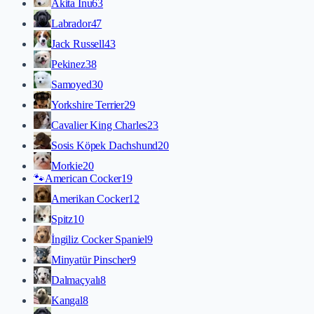
Akita İnu
63
Labrador
47
Jack Russell
43
Pekinez
38
Samoyed
30
Yorkshire Terrier
29
Cavalier King Charles
23
Sosis Köpek Dachshund
20
Morkie
20
🐾
American Cocker
19
Amerikan Cocker
12
Spitz
10
İngiliz Cocker Spaniel
9
Minyatür Pinscher
9
Dalmaçyalı
8
Kangal
8