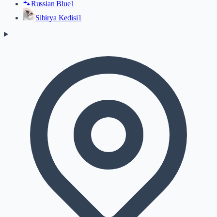
🐾
Russian Blue
1
Sibirya Kedisi
1