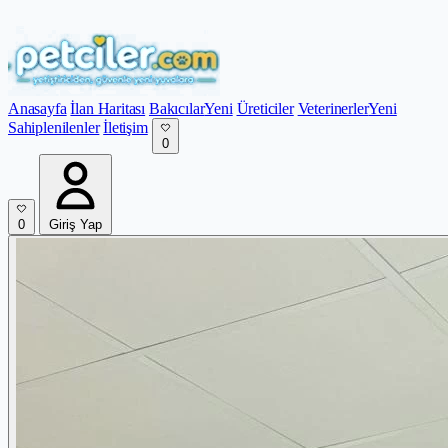
Anasayfa
İlan Haritası
Bakıcılar
Yeni
Üreticiler
Veterinerler
Yeni
Sahiplenilenler
İletişim
0
0
Giriş Yap