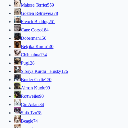
Maltese Terrier
559
Golden Retriever
278
French Bulldog
261
Cane Corso
184
Doberman
156
Belçika Kurdu
140
Chihuahua
134
Pug
128
Sibirya Kurdu - Husky
126
Border Collie
120
Alman Kurdu
99
Rottweiler
90
Çin Aslanı
84
Shih Tzu
78
Beagle
74