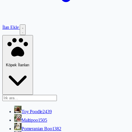
İlan Ekle
Köpek İlanları
Toy Poodle
2439
Maltipoo
1505
Pomeranian Boo
1382