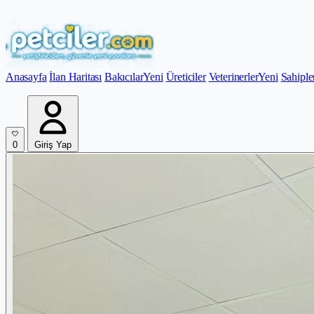
Anasayfa
İlan Haritası
Bakıcılar
Yeni
Üreticiler
Veterinerler
Yeni
Sahiple
0
Giriş Yap