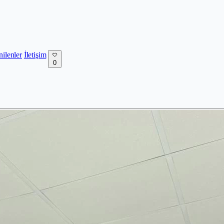
nilenler
İletişim
0