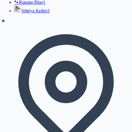
🐾
Russian Blue
1
Sibirya Kedisi
1