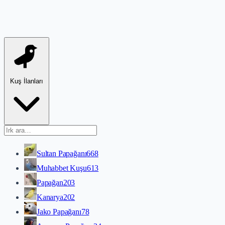
Kuş İlanları
Sultan Papağanı
668
Muhabbet Kuşu
613
Papağan
203
Kanarya
202
Jako Papağanı
78