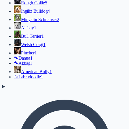
Rough Collie
5
İngiliz Bulldog
4
Minyatür Schnauzer
2
Alabay
1
Bull Terrier
1
Welsh Corgi
1
Pincher
1
🐾
Danua
1
🐾
Akbaş
1
American Bully
1
🐾
Labradoodle
1