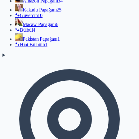
Amazon Papağanı
34
Kakadu Papağanı
25
🐾
Güvercin
10
Macaw Papağanı
6
🐾
Bülbül
4
Paki̇stan Papağanı
1
🐾
Hint Bülbülü
1