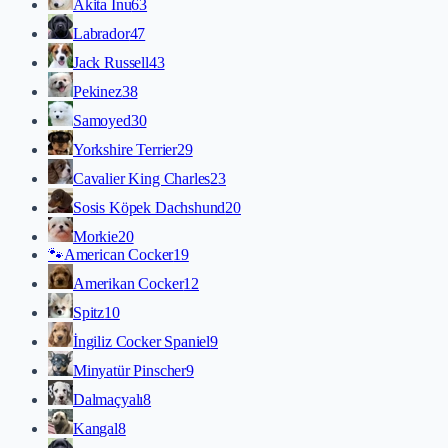
Akita İnu
63
Labrador
47
Jack Russell
43
Pekinez
38
Samoyed
30
Yorkshire Terrier
29
Cavalier King Charles
23
Sosis Köpek Dachshund
20
Morkie
20
🐾
American Cocker
19
Amerikan Cocker
12
Spitz
10
İngiliz Cocker Spaniel
9
Minyatür Pinscher
9
Dalmaçyalı
8
Kangal
8