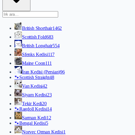
British Shorthair
1462
Scottish Fold
683
British Longhair
554
Sfenks Kedisi
117
Maine Coon
111
İran Kedisi (Persian)
96
🐾
Scottish Straight
48
Van Kedisi
42
Siyam Kedisi
23
Tekir Kedi
20
🐾
Ragdoll Kedisi
14
Sarman Kedi
12
🐾
Bengal Kedisi
5
Norveç Orman Kedisi
1