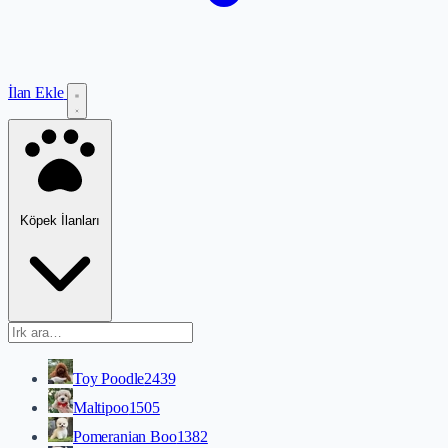
İlan Ekle
Köpek İlanları
Toy Poodle
2439
Maltipoo
1505
Pomeranian Boo
1382