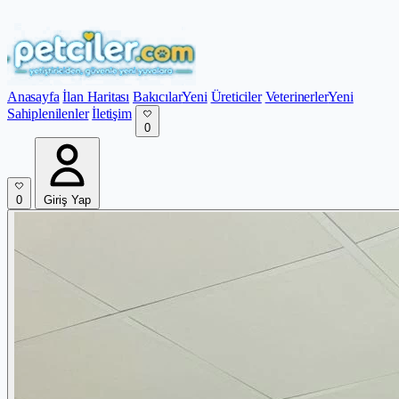
Anasayfa
İlan Haritası
Bakıcılar
Yeni
Üreticiler
Veterinerler
Yeni
Sahiplenilenler
İletişim
0
0
Giriş Yap