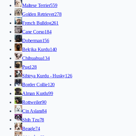
Maltese Terrier
559
Golden Retriever
278
French Bulldog
261
Cane Corso
184
Doberman
156
Belçika Kurdu
140
Chihuahua
134
Pug
128
Sibirya Kurdu - Husky
126
Border Collie
120
Alman Kurdu
99
Rottweiler
90
Çin Aslanı
84
Shih Tzu
78
Beagle
74