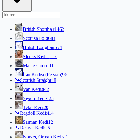
British Shorthair
1462
Scottish Fold
683
British Longhair
554
Sfenks Kedisi
117
Maine Coon
111
İran Kedisi (Persian)
96
🐾
Scottish Straight
48
Van Kedisi
42
Siyam Kedisi
23
Tekir Kedi
20
🐾
Ragdoll Kedisi
14
Sarman Kedi
12
🐾
Bengal Kedisi
5
Norveç Orman Kedisi
1