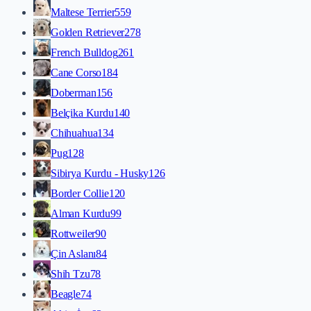
Maltese Terrier
559
Golden Retriever
278
French Bulldog
261
Cane Corso
184
Doberman
156
Belçika Kurdu
140
Chihuahua
134
Pug
128
Sibirya Kurdu - Husky
126
Border Collie
120
Alman Kurdu
99
Rottweiler
90
Çin Aslanı
84
Shih Tzu
78
Beagle
74