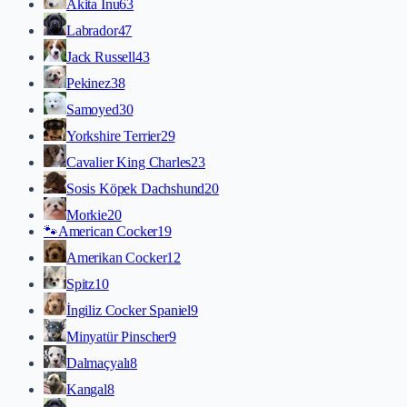
Akita İnu
63
Labrador
47
Jack Russell
43
Pekinez
38
Samoyed
30
Yorkshire Terrier
29
Cavalier King Charles
23
Sosis Köpek Dachshund
20
Morkie
20
🐾
American Cocker
19
Amerikan Cocker
12
Spitz
10
İngiliz Cocker Spaniel
9
Minyatür Pinscher
9
Dalmaçyalı
8
Kangal
8