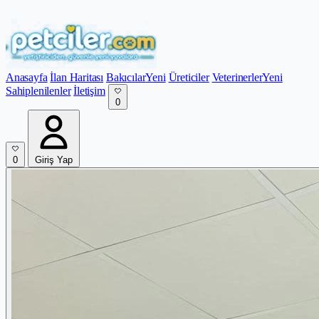
Anasayfa
İlan Haritası
Bakıcılar
Yeni
Üreticiler
Veterinerler
Yeni
Sahiplenilenler
İletişim
0
0
Giriş Yap