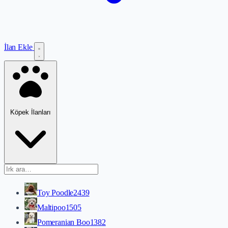
İlan Ekle
Köpek İlanları
Toy Poodle
2439
Maltipoo
1505
Pomeranian Boo
1382