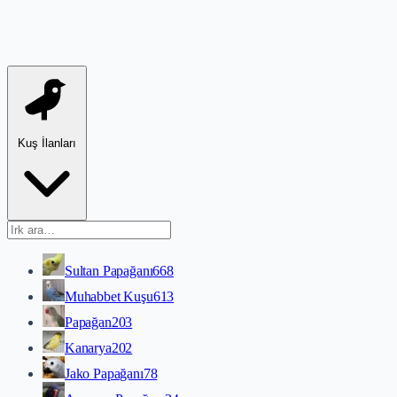
Kuş İlanları
Sultan Papağanı
668
Muhabbet Kuşu
613
Papağan
203
Kanarya
202
Jako Papağanı
78