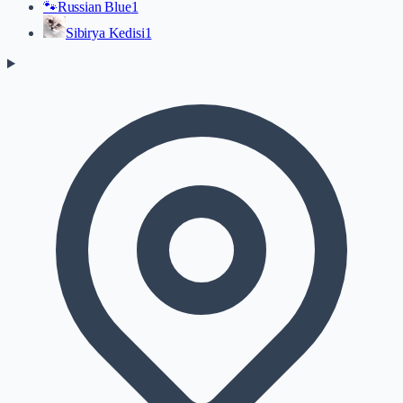
🐾
Russian Blue
1
Sibirya Kedisi
1