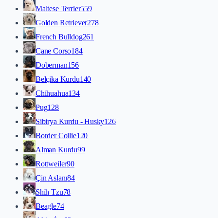
Maltese Terrier
559
Golden Retriever
278
French Bulldog
261
Cane Corso
184
Doberman
156
Belçika Kurdu
140
Chihuahua
134
Pug
128
Sibirya Kurdu - Husky
126
Border Collie
120
Alman Kurdu
99
Rottweiler
90
Çin Aslanı
84
Shih Tzu
78
Beagle
74