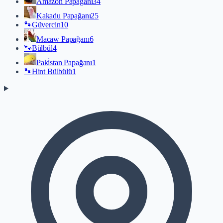
Amazon Papağanı
34
Kakadu Papağanı
25
🐾
Güvercin
10
Macaw Papağanı
6
🐾
Bülbül
4
Paki̇stan Papağanı
1
🐾
Hint Bülbülü
1