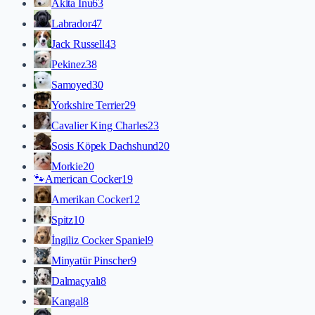
Akita İnu
63
Labrador
47
Jack Russell
43
Pekinez
38
Samoyed
30
Yorkshire Terrier
29
Cavalier King Charles
23
Sosis Köpek Dachshund
20
Morkie
20
🐾
American Cocker
19
Amerikan Cocker
12
Spitz
10
İngiliz Cocker Spaniel
9
Minyatür Pinscher
9
Dalmaçyalı
8
Kangal
8