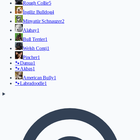
Rough Collie
5
İngiliz Bulldog
4
Minyatür Schnauzer
2
Alabay
1
Bull Terrier
1
Welsh Corgi
1
Pincher
1
🐾
Danua
1
🐾
Akbaş
1
American Bully
1
🐾
Labradoodle
1