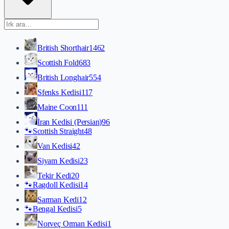
British Shorthair
1462
Scottish Fold
683
British Longhair
554
Sfenks Kedisi
117
Maine Coon
111
İran Kedisi (Persian)
96
🐾
Scottish Straight
48
Van Kedisi
42
Siyam Kedisi
23
Tekir Kedi
20
🐾
Ragdoll Kedisi
14
Sarman Kedi
12
🐾
Bengal Kedisi
5
Norveç Orman Kedisi
1