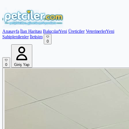
Anasayfa
İlan Haritası
Bakıcılar
Yeni
Üreticiler
Veterinerler
Yeni
Sahiplenilenler
İletişim
0
0
Giriş Yap