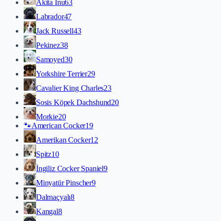
Akita İnu
63
Labrador
47
Jack Russell
43
Pekinez
38
Samoyed
30
Yorkshire Terrier
29
Cavalier King Charles
23
Sosis Köpek Dachshund
20
Morkie
20
🐾
American Cocker
19
Amerikan Cocker
12
Spitz
10
İngiliz Cocker Spaniel
9
Minyatür Pinscher
9
Dalmaçyalı
8
Kangal
8