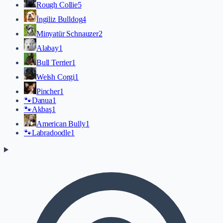
Rough Collie
5
İngiliz Bulldog
4
Minyatür Schnauzer
2
Alabay
1
Bull Terrier
1
Welsh Corgi
1
Pincher
1
🐾
Danua
1
🐾
Akbaş
1
American Bully
1
🐾
Labradoodle
1