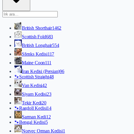
British Shorthair
1462
Scottish Fold
683
British Longhair
554
Sfenks Kedisi
117
Maine Coon
111
İran Kedisi (Persian)
96
🐾
Scottish Straight
48
Van Kedisi
42
Siyam Kedisi
23
Tekir Kedi
20
🐾
Ragdoll Kedisi
14
Sarman Kedi
12
🐾
Bengal Kedisi
5
Norveç Orman Kedisi
1