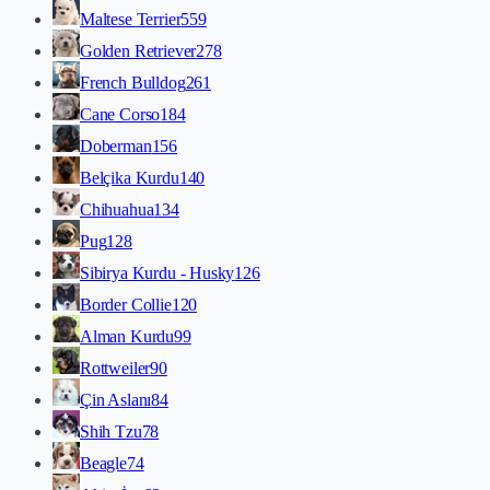
Maltese Terrier
559
Golden Retriever
278
French Bulldog
261
Cane Corso
184
Doberman
156
Belçika Kurdu
140
Chihuahua
134
Pug
128
Sibirya Kurdu - Husky
126
Border Collie
120
Alman Kurdu
99
Rottweiler
90
Çin Aslanı
84
Shih Tzu
78
Beagle
74