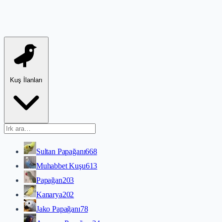
Kuş İlanları
Sultan Papağanı
668
Muhabbet Kuşu
613
Papağan
203
Kanarya
202
Jako Papağanı
78