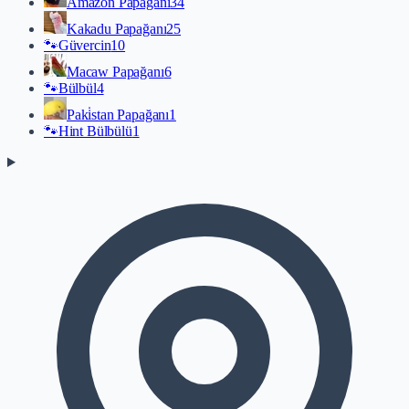
Amazon Papağanı
34
Kakadu Papağanı
25
🐾
Güvercin
10
Macaw Papağanı
6
🐾
Bülbül
4
Paki̇stan Papağanı
1
🐾
Hint Bülbülü
1