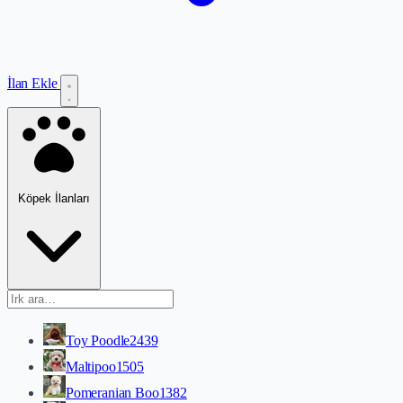
İlan Ekle
Köpek İlanları
Toy Poodle
2439
Maltipoo
1505
Pomeranian Boo
1382