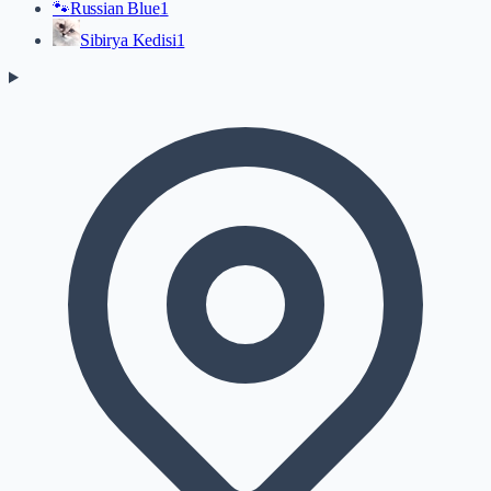
🐾
Russian Blue
1
Sibirya Kedisi
1