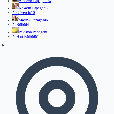
Amazon Papağanı
34
Kakadu Papağanı
25
🐾
Güvercin
10
Macaw Papağanı
6
🐾
Bülbül
4
Paki̇stan Papağanı
1
🐾
Hint Bülbülü
1