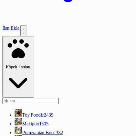
İlan Ekle
Köpek İlanları
Toy Poodle
2439
Maltipoo
1505
Pomeranian Boo
1382