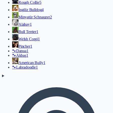
Rough Collie
5
İngiliz Bulldog
4
Minyatür Schnauzer
2
Alabay
1
Bull Terrier
1
Welsh Corgi
1
Pincher
1
🐾
Danua
1
🐾
Akbaş
1
American Bully
1
🐾
Labradoodle
1