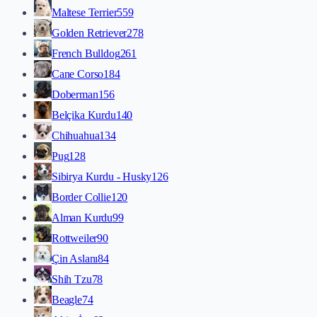
Maltese Terrier
559
Golden Retriever
278
French Bulldog
261
Cane Corso
184
Doberman
156
Belçika Kurdu
140
Chihuahua
134
Pug
128
Sibirya Kurdu - Husky
126
Border Collie
120
Alman Kurdu
99
Rottweiler
90
Çin Aslanı
84
Shih Tzu
78
Beagle
74