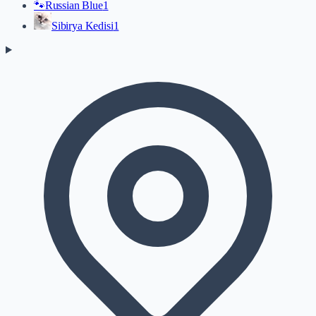
🐾
Russian Blue
1
Sibirya Kedisi
1