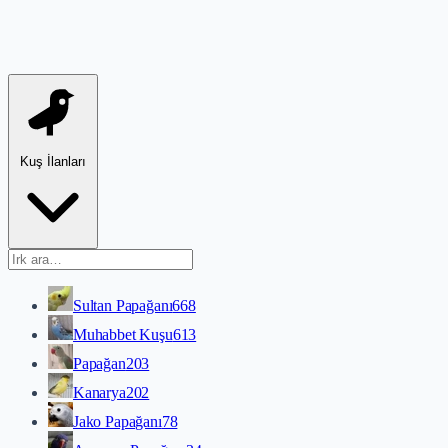
Kuş İlanları
Sultan Papağanı
668
Muhabbet Kuşu
613
Papağan
203
Kanarya
202
Jako Papağanı
78