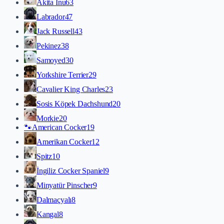
Akita İnu
63
Labrador
47
Jack Russell
43
Pekinez
38
Samoyed
30
Yorkshire Terrier
29
Cavalier King Charles
23
Sosis Köpek Dachshund
20
Morkie
20
🐾
American Cocker
19
Amerikan Cocker
12
Spitz
10
İngiliz Cocker Spaniel
9
Minyatür Pinscher
9
Dalmaçyalı
8
Kangal
8