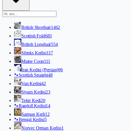
British Shorthair
1462
Scottish Fold
683
British Longhair
554
Sfenks Kedisi
117
Maine Coon
111
İran Kedisi (Persian)
96
🐾
Scottish Straight
48
Van Kedisi
42
Siyam Kedisi
23
Tekir Kedi
20
🐾
Ragdoll Kedisi
14
Sarman Kedi
12
🐾
Bengal Kedisi
5
Norveç Orman Kedisi
1