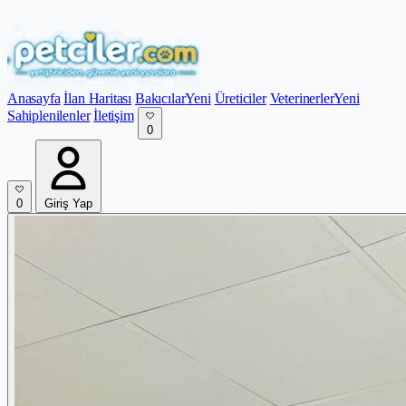
Anasayfa
İlan Haritası
Bakıcılar
Yeni
Üreticiler
Veterinerler
Yeni
Sahiplenilenler
İletişim
0
0
Giriş Yap