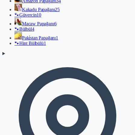
Amazon Papağanı
34
Kakadu Papağanı
25
🐾
Güvercin
10
Macaw Papağanı
6
🐾
Bülbül
4
Paki̇stan Papağanı
1
🐾
Hint Bülbülü
1