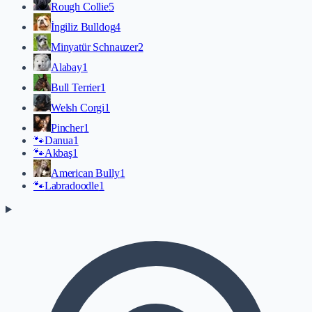
Rough Collie
5
İngiliz Bulldog
4
Minyatür Schnauzer
2
Alabay
1
Bull Terrier
1
Welsh Corgi
1
Pincher
1
🐾
Danua
1
🐾
Akbaş
1
American Bully
1
🐾
Labradoodle
1