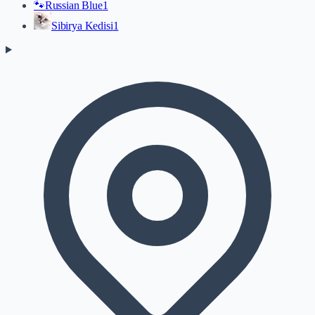
🐾
Russian Blue
1
Sibirya Kedisi
1