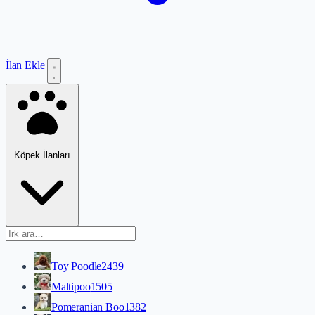
İlan Ekle
Köpek İlanları
Toy Poodle
2439
Maltipoo
1505
Pomeranian Boo
1382