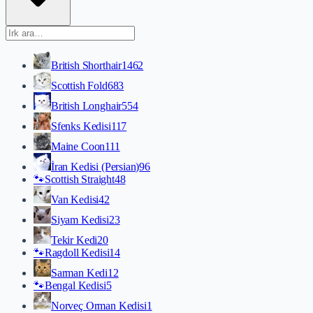
British Shorthair
1462
Scottish Fold
683
British Longhair
554
Sfenks Kedisi
117
Maine Coon
111
İran Kedisi (Persian)
96
🐾
Scottish Straight
48
Van Kedisi
42
Siyam Kedisi
23
Tekir Kedi
20
🐾
Ragdoll Kedisi
14
Sarman Kedi
12
🐾
Bengal Kedisi
5
Norveç Orman Kedisi
1