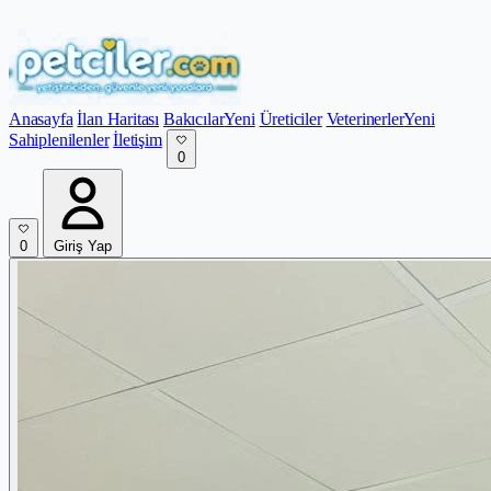
Anasayfa
İlan Haritası
Bakıcılar
Yeni
Üreticiler
Veterinerler
Yeni
Sahiplenilenler
İletişim
0
0
Giriş Yap