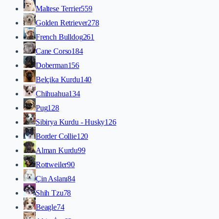
Maltese Terrier
559
Golden Retriever
278
French Bulldog
261
Cane Corso
184
Doberman
156
Belçika Kurdu
140
Chihuahua
134
Pug
128
Sibirya Kurdu - Husky
126
Border Collie
120
Alman Kurdu
99
Rottweiler
90
Çin Aslanı
84
Shih Tzu
78
Beagle
74