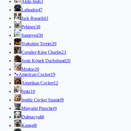
Akita İnu
63
Labrador
47
Jack Russell
43
Pekinez
38
Samoyed
30
Yorkshire Terrier
29
Cavalier King Charles
23
Sosis Köpek Dachshund
20
Morkie
20
🐾
American Cocker
19
Amerikan Cocker
12
Spitz
10
İngiliz Cocker Spaniel
9
Minyatür Pinscher
9
Dalmaçyalı
8
Kangal
8