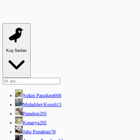
Kuş İlanları
Sultan Papağanı
668
Muhabbet Kuşu
613
Papağan
203
Kanarya
202
Jako Papağanı
78