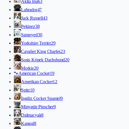
Akita İnu
63
Labrador
47
Jack Russell
43
Pekinez
38
Samoyed
30
Yorkshire Terrier
29
Cavalier King Charles
23
Sosis Köpek Dachshund
20
Morkie
20
🐾
American Cocker
19
Amerikan Cocker
12
Spitz
10
İngiliz Cocker Spaniel
9
Minyatür Pinscher
9
Dalmaçyalı
8
Kangal
8