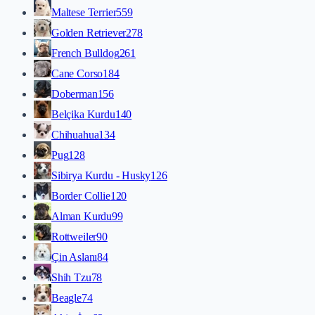
Maltese Terrier
559
Golden Retriever
278
French Bulldog
261
Cane Corso
184
Doberman
156
Belçika Kurdu
140
Chihuahua
134
Pug
128
Sibirya Kurdu - Husky
126
Border Collie
120
Alman Kurdu
99
Rottweiler
90
Çin Aslanı
84
Shih Tzu
78
Beagle
74