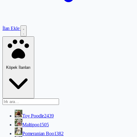
İlan Ekle
Köpek İlanları
Toy Poodle
2439
Maltipoo
1505
Pomeranian Boo
1382