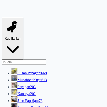
Kuş İlanları
Sultan Papağanı
668
Muhabbet Kuşu
613
Papağan
203
Kanarya
202
Jako Papağanı
78