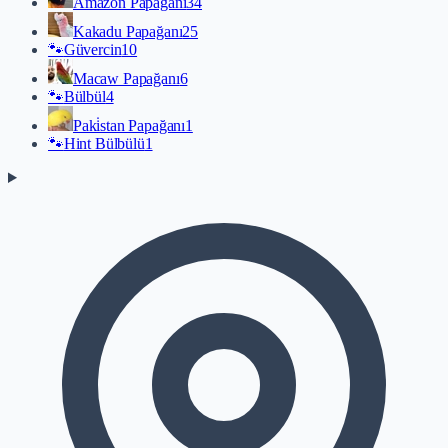
Amazon Papağanı
34
Kakadu Papağanı
25
🐾
Güvercin
10
Macaw Papağanı
6
🐾
Bülbül
4
Paki̇stan Papağanı
1
🐾
Hint Bülbülü
1