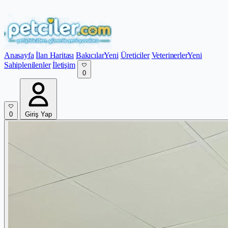
Anasayfa
İlan Haritası
Bakıcılar
Yeni
Üreticiler
Veterinerler
Yeni
Sahiplenilenler
İletişim
0
0
Giriş Yap