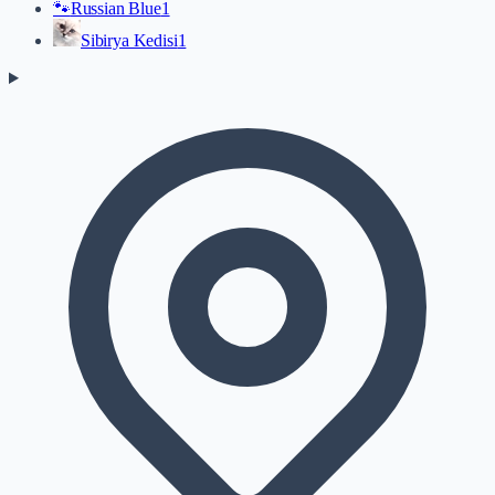
🐾
Russian Blue
1
Sibirya Kedisi
1