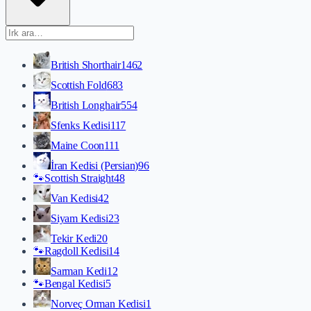
British Shorthair
1462
Scottish Fold
683
British Longhair
554
Sfenks Kedisi
117
Maine Coon
111
İran Kedisi (Persian)
96
🐾
Scottish Straight
48
Van Kedisi
42
Siyam Kedisi
23
Tekir Kedi
20
🐾
Ragdoll Kedisi
14
Sarman Kedi
12
🐾
Bengal Kedisi
5
Norveç Orman Kedisi
1