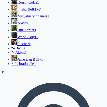
Rough Collie
5
İngiliz Bulldog
4
Minyatür Schnauzer
2
Alabay
1
Bull Terrier
1
Welsh Corgi
1
Pincher
1
🐾
Danua
1
🐾
Akbaş
1
American Bully
1
🐾
Labradoodle
1