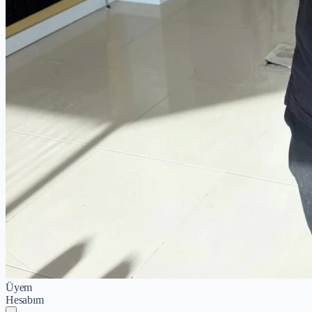
Üyem
Hesabım