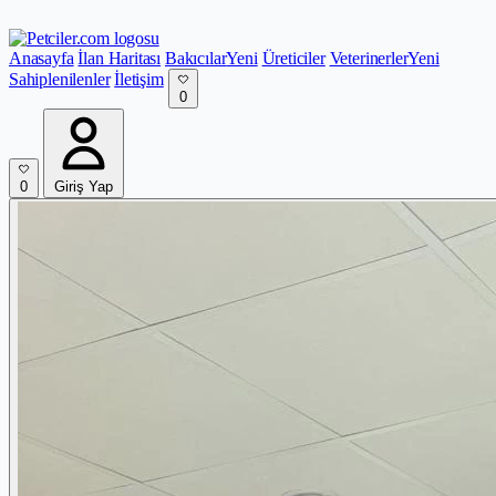
Anasayfa
İlan Haritası
Bakıcılar
Yeni
Üreticiler
Veterinerler
Yeni
Sahiplenilenler
İletişim
0
0
Giriş Yap