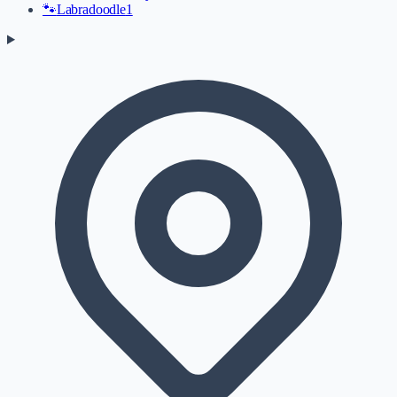
🐾
Labradoodle
1