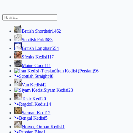
British Shorthair
1462
Scottish Fold
683
British Longhair
554
Sfenks Kedisi
117
Maine Coon
111
İran Kedisi (Persian)
96
🐾
Scottish Straight
48
Van Kedisi
42
Siyam Kedisi
23
Tekir Kedi
20
🐾
Ragdoll Kedisi
14
Sarman Kedi
12
🐾
Bengal Kedisi
5
Norveç Orman Kedisi
1
🐾
Russian Blue
1