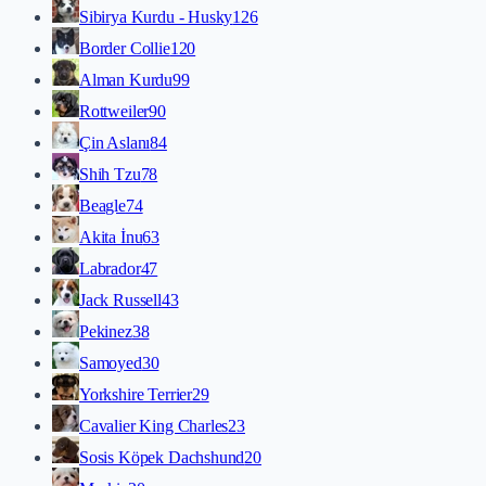
Sibirya Kurdu - Husky
126
Border Collie
120
Alman Kurdu
99
Rottweiler
90
Çin Aslanı
84
Shih Tzu
78
Beagle
74
Akita İnu
63
Labrador
47
Jack Russell
43
Pekinez
38
Samoyed
30
Yorkshire Terrier
29
Cavalier King Charles
23
Sosis Köpek Dachshund
20