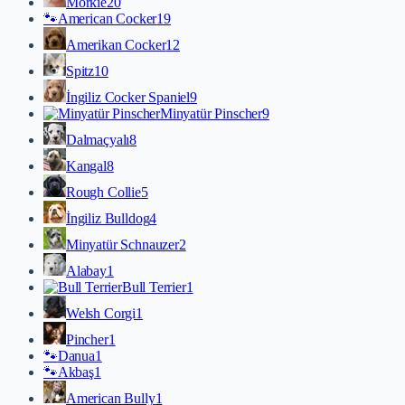
Morkie
20
🐾
American Cocker
19
Amerikan Cocker
12
Spitz
10
İngiliz Cocker Spaniel
9
Minyatür Pinscher
9
Dalmaçyalı
8
Kangal
8
Rough Collie
5
İngiliz Bulldog
4
Minyatür Schnauzer
2
Alabay
1
Bull Terrier
1
Welsh Corgi
1
Pincher
1
🐾
Danua
1
🐾
Akbaş
1
American Bully
1