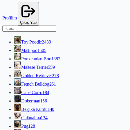
Profilim
Çıkış Yap
Toy Poodle
2439
Maltipoo
1505
Pomeranian Boo
1382
Maltese Terrier
559
Golden Retriever
278
French Bulldog
261
Cane Corso
184
Doberman
156
Belçika Kurdu
140
Chihuahua
134
Pug
128