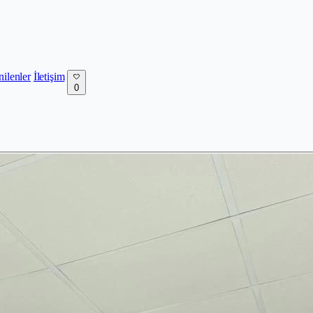
nilenler
İletişim
0