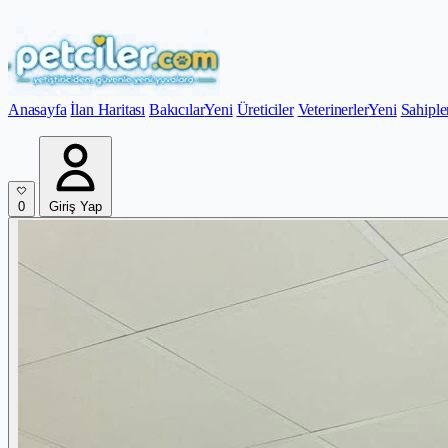
Anasayfa
İlan Haritası
Bakıcılar
Yeni
Üreticiler
Veterinerler
Yeni
Sahiple
0
Giriş Yap