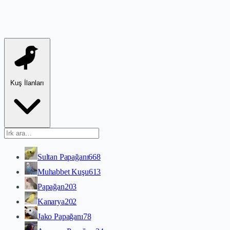
Kuş İlanları
Sultan Papağanı
668
Muhabbet Kuşu
613
Papağan
203
Kanarya
202
Jako Papağanı
78