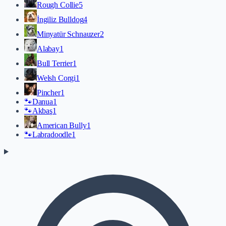
Rough Collie
5
İngiliz Bulldog
4
Minyatür Schnauzer
2
Alabay
1
Bull Terrier
1
Welsh Corgi
1
Pincher
1
🐾
Danua
1
🐾
Akbaş
1
American Bully
1
🐾
Labradoodle
1