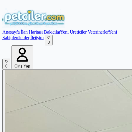
Anasayfa
İlan Haritası
Bakıcılar
Yeni
Üreticiler
Veterinerler
Yeni
Sahiplenilenler
İletişim
0
0
Giriş Yap