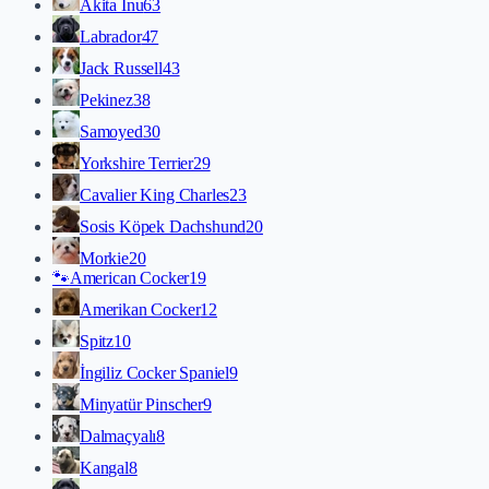
Akita İnu
63
Labrador
47
Jack Russell
43
Pekinez
38
Samoyed
30
Yorkshire Terrier
29
Cavalier King Charles
23
Sosis Köpek Dachshund
20
Morkie
20
🐾
American Cocker
19
Amerikan Cocker
12
Spitz
10
İngiliz Cocker Spaniel
9
Minyatür Pinscher
9
Dalmaçyalı
8
Kangal
8