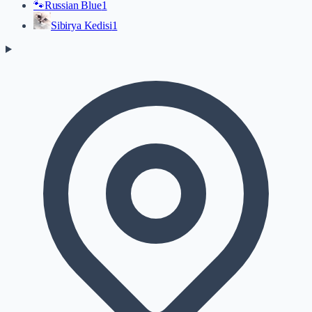
🐾
Russian Blue
1
Sibirya Kedisi
1