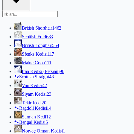
British Shorthair
1462
Scottish Fold
683
British Longhair
554
Sfenks Kedisi
117
Maine Coon
111
İran Kedisi (Persian)
96
🐾
Scottish Straight
48
Van Kedisi
42
Siyam Kedisi
23
Tekir Kedi
20
🐾
Ragdoll Kedisi
14
Sarman Kedi
12
🐾
Bengal Kedisi
5
Norveç Orman Kedisi
1