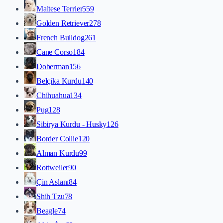
Maltese Terrier
559
Golden Retriever
278
French Bulldog
261
Cane Corso
184
Doberman
156
Belçika Kurdu
140
Chihuahua
134
Pug
128
Sibirya Kurdu - Husky
126
Border Collie
120
Alman Kurdu
99
Rottweiler
90
Çin Aslanı
84
Shih Tzu
78
Beagle
74