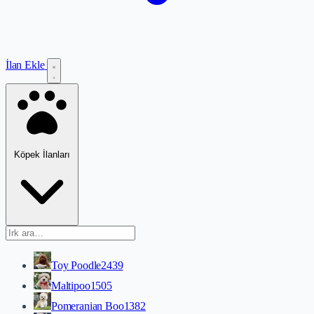
İlan Ekle
Köpek İlanları
Toy Poodle
2439
Maltipoo
1505
Pomeranian Boo
1382