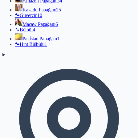
Amazon Papağanı
34
Kakadu Papağanı
25
🐾
Güvercin
10
Macaw Papağanı
6
🐾
Bülbül
4
Paki̇stan Papağanı
1
🐾
Hint Bülbülü
1