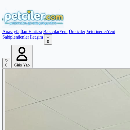
Anasayfa
İlan Haritası
Bakıcılar
Yeni
Üreticiler
Veterinerler
Yeni
Sahiplenilenler
İletişim
0
0
Giriş Yap