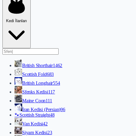
Kedi İlanları
British Shorthair
1462
Scottish Fold
683
British Longhair
554
Sfenks Kedisi
117
Maine Coon
111
İran Kedisi (Persian)
96
🐾
Scottish Straight
48
Van Kedisi
42
Siyam Kedisi
23