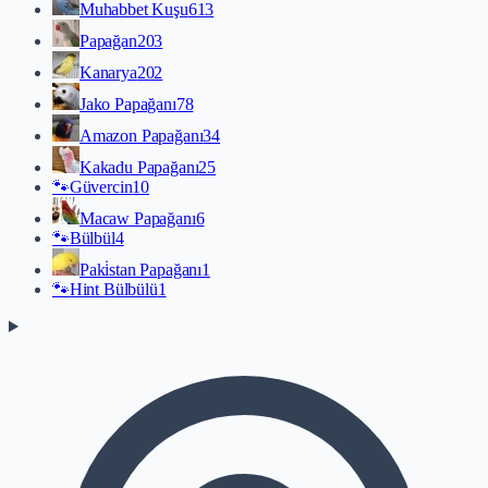
Muhabbet Kuşu
613
Papağan
203
Kanarya
202
Jako Papağanı
78
Amazon Papağanı
34
Kakadu Papağanı
25
🐾
Güvercin
10
Macaw Papağanı
6
🐾
Bülbül
4
Paki̇stan Papağanı
1
🐾
Hint Bülbülü
1