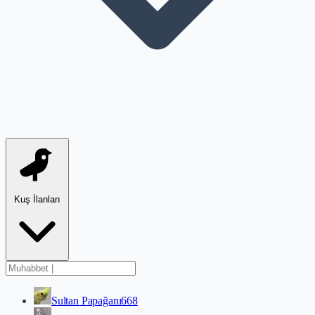
Kuş İlanları
Sultan Papağanı
668