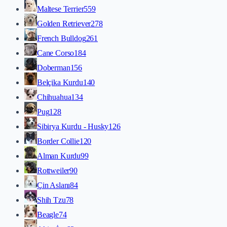
Maltese Terrier
559
Golden Retriever
278
French Bulldog
261
Cane Corso
184
Doberman
156
Belçika Kurdu
140
Chihuahua
134
Pug
128
Sibirya Kurdu - Husky
126
Border Collie
120
Alman Kurdu
99
Rottweiler
90
Çin Aslanı
84
Shih Tzu
78
Beagle
74