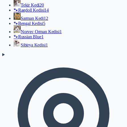
Tekir Kedi
20
🐾
Ragdoll Kedisi
14
Sarman Kedi
12
🐾
Bengal Kedisi
5
Norveç Orman Kedisi
1
🐾
Russian Blue
1
Sibirya Kedisi
1