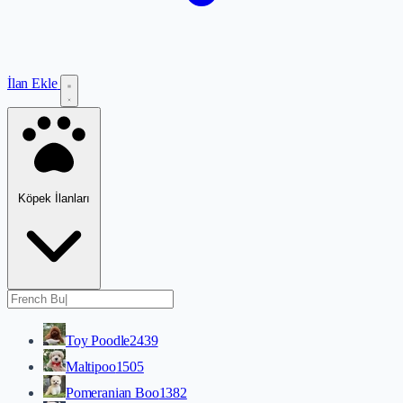
İlan Ekle
Köpek İlanları
Toy Poodle
2439
Maltipoo
1505
Pomeranian Boo
1382