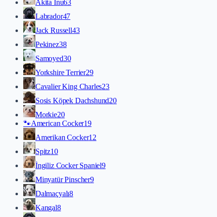
Akita İnu
63
Labrador
47
Jack Russell
43
Pekinez
38
Samoyed
30
Yorkshire Terrier
29
Cavalier King Charles
23
Sosis Köpek Dachshund
20
Morkie
20
🐾
American Cocker
19
Amerikan Cocker
12
Spitz
10
İngiliz Cocker Spaniel
9
Minyatür Pinscher
9
Dalmaçyalı
8
Kangal
8