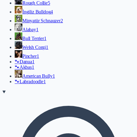
Rough Collie
5
İngiliz Bulldog
4
Minyatür Schnauzer
2
Alabay
1
Bull Terrier
1
Welsh Corgi
1
Pincher
1
🐾
Danua
1
🐾
Akbaş
1
American Bully
1
🐾
Labradoodle
1